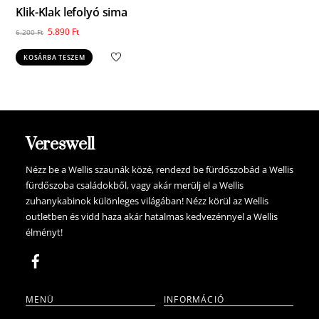
Klik-Klak lefolyó sima
Original
Current
5.890
Ft
6.200
Ft
price
price
KOSÁRBA TESZEM
was:
is:
6.200 Ft.
5.890 Ft.
Vereswell
Nézz be a Wellis szaunák közé, rendezd be fürdőszobád a Wellis
fürdőszoba családokből, vagy akár merülj el a Wellis
zuhanykabinok különleges világában! Nézz körül az Wellis
outletben és vidd haza akár hatalmas kedvezénnyel a Wellis
élményt!
MENÜ
INFORMÁCIÓ