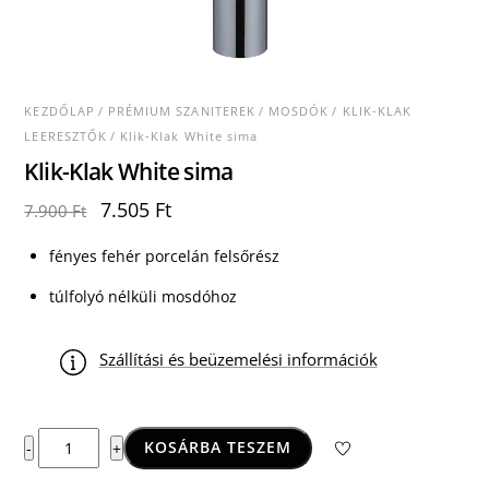
KEZDŐLAP
/
PRÉMIUM SZANITEREK
/
MOSDÓK
/
KLIK-KLAK
LEERESZTŐK
/ Klik-Klak White sima
Klik-Klak White sima
Original
Current
7.505
Ft
7.900
Ft
price
price
was:
is:
fényes fehér porcelán felsőrész
7.900 Ft.
7.505 Ft.
túlfolyó nélküli mosdóhoz
Szállítási és beüzemelési információk
Klik-
KOSÁRBA TESZEM
-
+
Klak