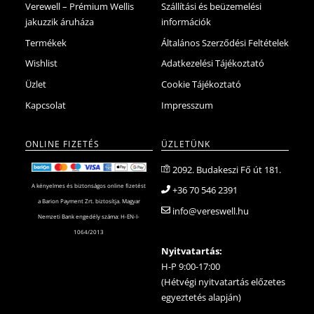
Verewell – Prémium Wellis
Szállítási és beüzemelési
jakuzzik áruháza
információk
Termékek
Általános Szerződési Feltételek
Wishlist
Adatkezelési Tájékoztató
Üzlet
Cookie Tájékoztató
Kapcsolat
Impresszum
ONLINE FIZETÉS
ÜZLETÜNK
2092. Budakeszi Fő út 181.
A kényelmes és biztonságos online fizetést
+36 70 546 2391
a Barion Payment Zrt. biztosítja. Magyar
info@vereswell.hu
Nemzeti Bank engedély száma: H-EN-I-
1064/2013
Nyitvatartás:
H-P 9:00-17:00
(Hétvégi nyitvatartás előzetes
egyeztetés alapján)