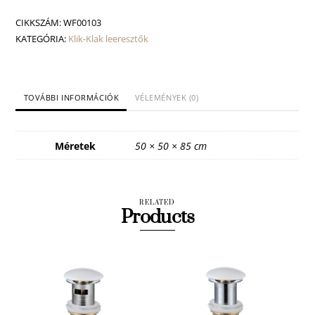
White
sima
CIKKSZÁM:
WF00103
mennyiség
KATEGÓRIA:
Klik-Klak leeresztők
TOVÁBBI INFORMÁCIÓK
VÉLEMÉNYEK (0)
Méretek
50 × 50 × 85 cm
RELATED
Products