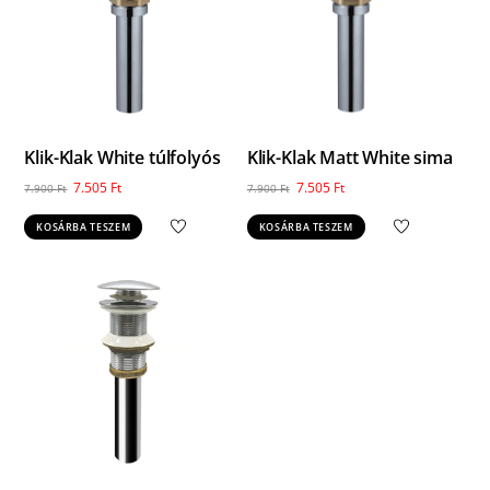
Klik-Klak White túlfolyós
Klik-Klak Matt White sima
Original
Current
Original
Current
7.505
Ft
7.505
Ft
7.900
Ft
7.900
Ft
price
price
price
price
KOSÁRBA TESZEM
KOSÁRBA TESZEM
was:
is:
was:
is:
7.900 Ft.
7.505 Ft.
7.900 Ft.
7.505 Ft.