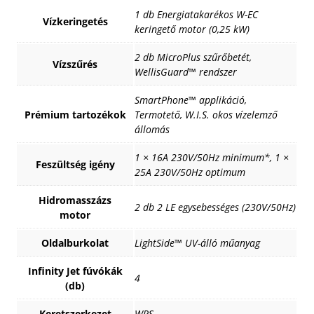
1 db Energiatakarékos W-EC
Vízkeringetés
keringető motor (0,25 kW)
2 db MicroPlus szűrőbetét,
Vízszűrés
WellisGuard™ rendszer
SmartPhone™ applikáció,
Prémium tartozékok
Termotető, W.I.S. okos vízelemző
állomás
1 × 16A 230V/50Hz minimum*, 1 ×
Feszültség igény
25A 230V/50Hz optimum
Hidromasszázs
2 db 2 LE egysebességes (230V/50Hz)
motor
Oldalburkolat
LightSide™ UV-álló műanyag
Infinity Jet fúvókák
4
(db)
Keretszerkezet
WPS