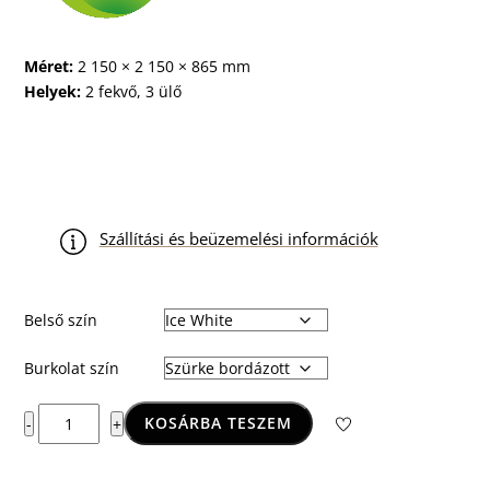
Méret:
2 150 × 2 150 × 865 mm
Helyek:
2 fekvő, 3 ülő
Szállítási és beüzemelési információk
Belső szín
Burkolat szín
Makalu
KOSÁRBA TESZEM
-
+
Life
Deluxe