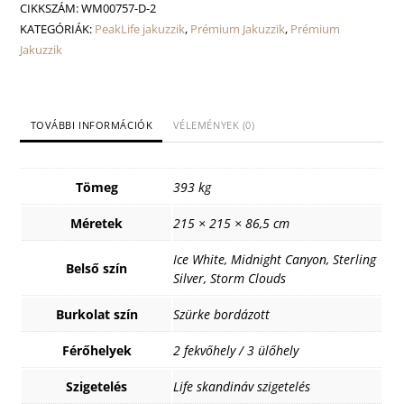
csomagakció
CIKKSZÁM:
WM00757-D-2
mennyiség
KATEGÓRIÁK:
PeakLife jakuzzik
,
Prémium Jakuzzik
,
Prémium
Jakuzzik
TOVÁBBI INFORMÁCIÓK
VÉLEMÉNYEK (0)
Tömeg
393 kg
Méretek
215 × 215 × 86,5 cm
Ice White, Midnight Canyon, Sterling
Belső szín
Silver, Storm Clouds
Burkolat szín
Szürke bordázott
Férőhelyek
2 fekvőhely / 3 ülőhely
Szigetelés
Life skandináv szigetelés