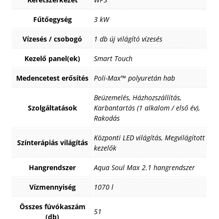
Fűtőegység
3 kW
Vízesés / csobogó
1 db új világító vízesés
Kezelő panel(ek)
Smart Touch
Medencetest erősítés
Poli-Max™ polyuretán hab
Beüzemelés, Házhozszállítás,
Szolgáltatások
Karbantartás (1 alkalom / első év),
Rakodás
Központi LED világítás, Megvilágított
Színterápiás világítás
kezelők
Hangrendszer
Aqua Soul Max 2.1 hangrendszer
Vízmennyiség
1070 l
Összes fúvókaszám
51
(db)