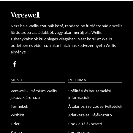
variációja
van.
Vereswell
A
változatok
Nézz be a Wellis szaunák közé, rendezd be fürdőszobád a Wellis
fürdőszoba családokből, vagy akár merülj el a Wellis
a
zuhanykabinok különleges világában! Nézz körül az Wellis
termékoldalon
outletben és vidd haza akár hatalmas kedvezénnyel a Wellis
választhatók
élményt!
ki
MENÜ
INFORMÁCIÓ
Verewell – Prémium Wellis
Szállítási és beüzemelési
jakuzzik áruháza
információk
Termékek
Általános Szerződési Feltételek
Wishlist
Adatkezelési Tájékoztató
Üzlet
Cookie Tájékoztató
Kapcsolat
Impresszum