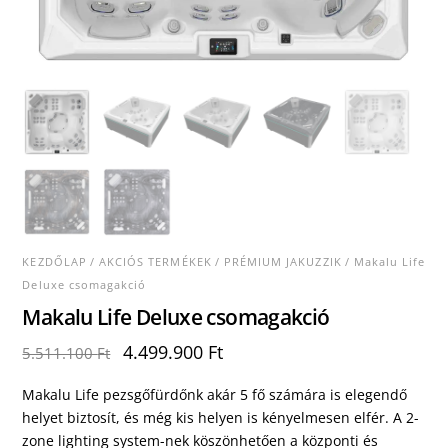
KEZDŐLAP
/
AKCIÓS TERMÉKEK
/
PRÉMIUM JAKUZZIK
/ Makalu Life
Deluxe csomagakció
Makalu Life Deluxe csomagakció
Original
Current
4.499.900
Ft
5.511.100
Ft
price
price
was:
is:
Makalu Life pezsgőfürdőnk akár 5 fő számára is elegendő
5.511.100 Ft.
4.499.900 Ft.
helyet biztosít, és még kis helyen is kényelmesen elfér. A 2-
zone lighting system-nek köszönhetően a központi és