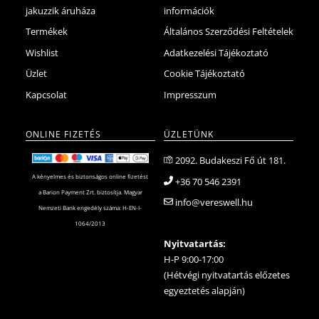
jakuzzik áruháza
információk
Termékek
Általános Szerződési Feltételek
Wishlist
Adatkezelési Tájékoztató
Üzlet
Cookie Tájékoztató
Kapcsolat
Impresszum
ONLINE FIZETÉS
ÜZLETÜNK
2092. Budakeszi Fő út 181.
A kényelmes és biztonságos online fizetést
+36 70 546 2391
a Barion Payment Zrt. biztosítja. Magyar
info@vereswell.hu
Nemzeti Bank engedély száma: H-EN-I-
1064/2013
Nyitvatartás:
H-P 9:00-17:00
(Hétvégi nyitvatartás előzetes
egyeztetés alapján)