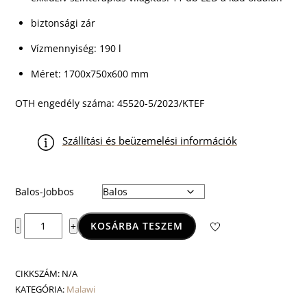
biztonsági zár
Vízmennyiség: 190 l
Méret: 1700x750x600 mm
OTH engedély száma: 45520-5/2023/KTEF
Szállítási és beüzemelési információk
Balos-Jobbos
Malawi
KOSÁRBA TESZEM
-
+
E-
Max™
Retro
CIKKSZÁM:
N/A
csapteleppel
KATEGÓRIA:
Malawi
mennyiség