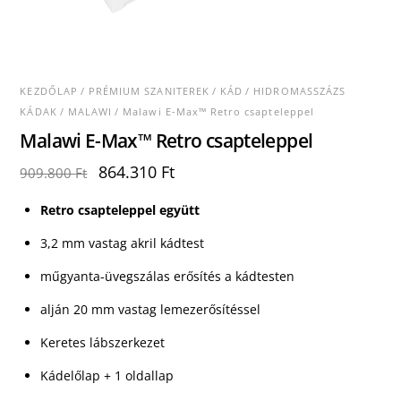
KEZDŐLAP
/
PRÉMIUM SZANITEREK
/
KÁD
/
HIDROMASSZÁZS
KÁDAK
/
MALAWI
/ Malawi E-Max™ Retro csapteleppel
Malawi E-Max™ Retro csapteleppel
Original
Current
864.310
Ft
909.800
Ft
price
price
was:
is:
Retro csapteleppel együtt
909.800 Ft.
864.310 Ft.
3,2 mm vastag akril kádtest
műgyanta-üvegszálas erősítés a kádtesten
alján 20 mm vastag lemezerősítéssel
Keretes lábszerkezet
Kádelőlap + 1 oldallap