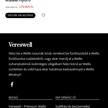
Malawi Hydro™
Original
Current
379.905
Ft
399.900
Ft
price
price
Ennek
OPCIÓK VÁLASZTÁSA
was:
is:
a
399.900 Ft.
379.905 Ft.
terméknek
több
variációja
van.
Vereswell
A
változatok
Nézz be a Wellis szaunák közé, rendezd be fürdőszobád a Wellis
fürdőszoba családokből, vagy akár merülj el a Wellis
a
zuhanykabinok különleges világában! Nézz körül az Wellis
termékoldalon
outletben és vidd haza akár hatalmas kedvezénnyel a Wellis
választhatók
élményt!
ki
MENÜ
INFORMÁCIÓ
Verewell – Prémium Wellis
Szállítási és beüzemelési