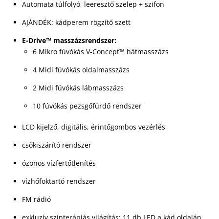
Automata túlfolyó, leeresztő szelep + szifon
AJÁNDÉK: kádperem rögzítő szett
E-Drive™ masszázsrendszer:
6 Mikro fúvókás V-Concept™ hátmasszázs
4 Midi fúvókás oldalmasszázs
2 Midi fúvókás lábmasszázs
10 fúvókás pezsgőfürdő rendszer
LCD kijelző, digitális, érintőgombos vezérlés
csőkiszárító rendszer
ózonos vízfertőtlenítés
vízhőfoktartó rendszer
FM rádió
exkluzív színterápiás világítás: 11 db LED a kád oldalán