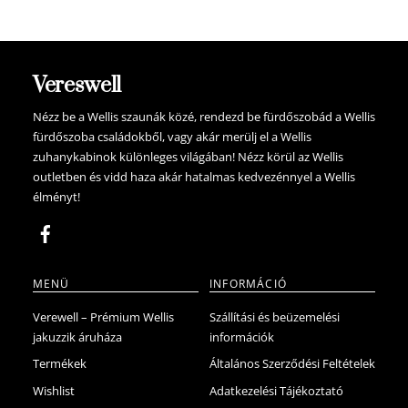
114.900 Ft.
109.155 Ft.
Vereswell
Nézz be a Wellis szaunák közé, rendezd be fürdőszobád a Wellis
fürdőszoba családokből, vagy akár merülj el a Wellis
zuhanykabinok különleges világában! Nézz körül az Wellis
outletben és vidd haza akár hatalmas kedvezénnyel a Wellis
élményt!
MENÜ
INFORMÁCIÓ
Verewell – Prémium Wellis
Szállítási és beüzemelési
jakuzzik áruháza
információk
Termékek
Általános Szerződési Feltételek
Wishlist
Adatkezelési Tájékoztató