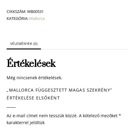
magas
szekrény
CIKKSZÁM:
WB00531
mennyiség
KATEGÓRIA:
Mallorca
VÉLEMÉNYEK (0)
Értékelések
Még nincsenek értékelések.
„MALLORCA FÜGGESZTETT MAGAS SZEKRÉNY”
ÉRTÉKELÉSE ELSŐKÉNT
Az e-mail címet nem tesszük közzé.
A kötelező mezőket
*
karakterrel jelöltük