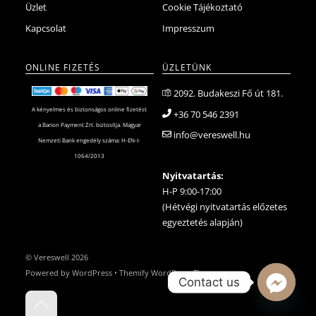
Üzlet
Cookie Tájékoztató
Kapcsolat
Impresszum
ONLINE FIZETÉS
ÜZLETÜNK
2092. Budakeszi Fő út 181.
A kényelmes és biztonságos online fizetést
+36 70 546 2391
a Barion Payment Zrt. biztosítja. Magyar
info@vereswell.hu
Nemzeti Bank engedély száma: H-EN-I-
1064/2013
Nyitvatartás:
H-P 9:00-17:00
(Hétvégi nyitvatartás előzetes
egyeztetés alapján)
©
Vereswell
2026
Powered by
WordPress
•
Themify WordPress Themes
Contact us
Back