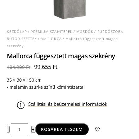
KEZDŐLAP
/
PRÉMIUM SZANITEREK
/
MOSDÓK
/
FÜRDŐSZOBA
BÚTOR SZETTEK
/
MALLORCA
/ Mallorca függesztett magas
szekrény
Mallorca függesztett magas szekrény
Original
Current
99.655
Ft
104.900
Ft
price
price
was:
is:
35 × 30 × 150 cm
104.900 Ft.
99.655 Ft.
• melamin szürke színű kőmintázattal
Szállítási és beüzemelési információk
Mallorca
KOSÁRBA TESZEM
-
+
függesztett