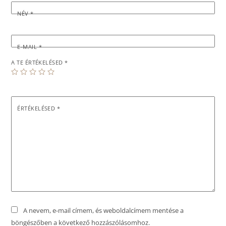
NÉV
*
E-MAIL
*
A TE ÉRTÉKELÉSED
*
ÉRTÉKELÉSED
*
A nevem, e-mail címem, és weboldalcímem mentése a
böngészőben a következő hozzászólásomhoz.