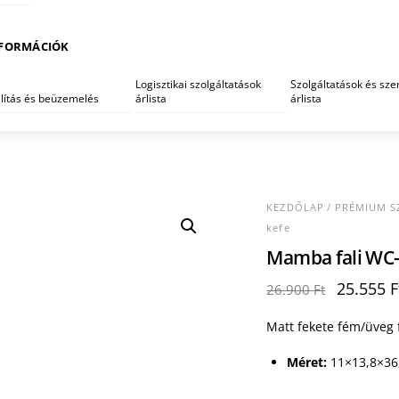
FORMÁCIÓK
Logisztikai szolgáltatások
Szolgáltatások és szer
llítás és beüzemelés
árlista
árlista
KEZDŐLAP
/
PRÉMIUM S
kefe
Mamba fali WC-
Original
25.555
F
26.900
Ft
price
was:
Matt fekete fém/üveg f
26.900 F
Méret:
11×13,8×36