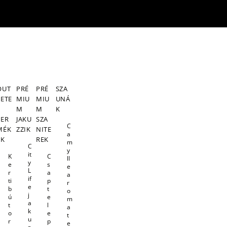
OUT
PRÉ
PRÉ
SZA
LETE
MIU
MIU
UNÁ
S
M
M
K
TER
JAKU
SZA
C
MÉK
ZZIK
NITE
a
EK
REK
m
C
y
it
K
C
ll
y
e
s
e
L
r
a
a
if
ti
p
r
e
b
t
o
j
ú
e
m
a
t
l
a
k
o
e
t
u
r
p
e