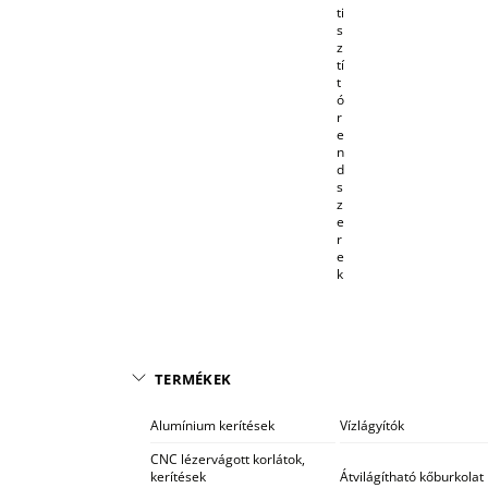
ti
s
z
tí
t
ó
r
e
n
d
s
z
e
r
e
k
TERMÉKEK
Alumínium kerítések
Vízlágyítók
CNC lézervágott korlátok,
kerítések
Átvilágítható kőburkolat