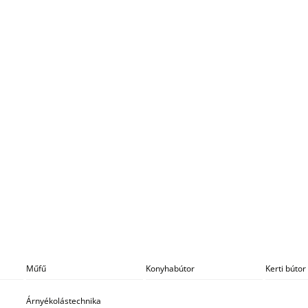
Műfű
Konyhabútor
Kerti bútor
Árnyékolástechnika