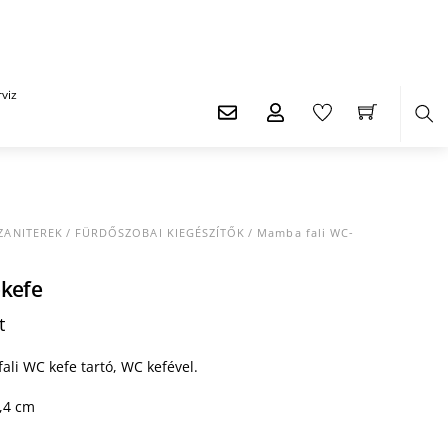
viz
Ker
ZANITEREK
/
FÜRDŐSZOBAI KIEGÉSZÍTŐK
/ Mamba fali WC-
kefe
Current
t
price
is:
ali WC kefe tartó, WC kefével.
t.
25.555 Ft.
,4 cm