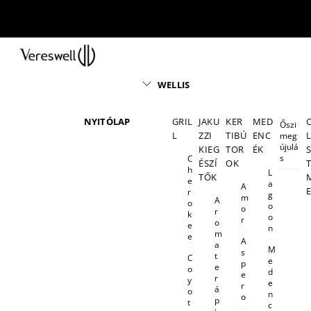
Skip
to
content
Menu
WELLIS
NYITÓLAP
GRIL
JAKU
KER
MED
Őszi
L
ZZI
TIBÚ
ENC
meg
újulá
KIEG
TOR
ÉK
s
C
ÉSZÍ
OK
h
L
TŐK
e
a
A
r
g
m
A
o
o
o
r
k
o
r
o
e
n
m
e
A
a
M
s
t
C
e
p
e
o
d
e
r
y
e
r
á
o
n
o
p
t
c