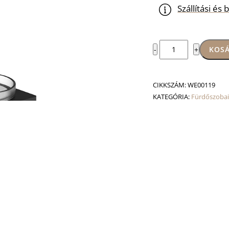
Szállítási é
Mamba
KOSÁ
-
+
fali
WC-
kefe
CIKKSZÁM:
WE00119
mennyiség
KATEGÓRIA:
Fürdőszobai