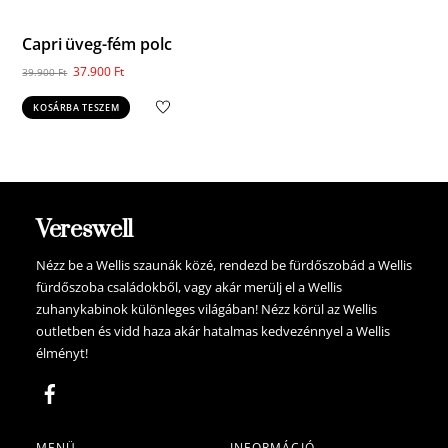
Capri üveg-fém polc
Original
Current
37.900
Ft
39.900
Ft
price
price
KOSÁRBA TESZEM
was:
is:
39.900 Ft.
37.900 Ft.
Vereswell
Nézz be a Wellis szaunák közé, rendezd be fürdőszobád a Wellis
fürdőszoba családokből, vagy akár merülj el a Wellis
zuhanykabinok különleges világában! Nézz körül az Wellis
outletben és vidd haza akár hatalmas kedvezénnyel a Wellis
élményt!
MENÜ
INFORMÁCIÓ