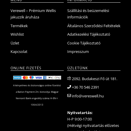
Verewell – Prémium Wellis
Szállítási és beüzemelési
jakuzzik áruháza
információk
Termékek
Általános Szerződési Feltételek
Wishlist
Adatkezelési Tájékoztató
Üzlet
Cookie Tájékoztató
Kapcsolat
Impresszum
ONLINE FIZETÉS
ÜZLETÜNK
2092. Budakeszi Fő út 181.
A kényelmes és biztonságos online fizetést
+36 70 546 2391
a Barion Payment Zrt. biztosítja. Magyar
info@vereswell.hu
Nemzeti Bank engedély száma: H-EN-I-
1064/2013
Nyitvatartás:
H-P 9:00-17:00
(Hétvégi nyitvatartás előzetes