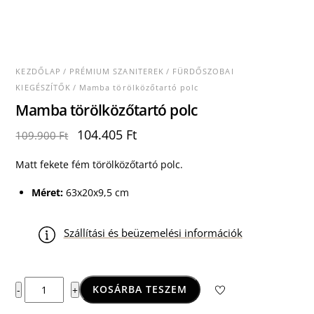
KEZDŐLAP
/
PRÉMIUM SZANITEREK
/
FÜRDŐSZOBAI
KIEGÉSZÍTŐK
/ Mamba törölközőtartó polc
Mamba törölközőtartó polc
Original
Current
104.405
Ft
109.900
Ft
price
price
was:
is:
Matt fekete fém törölközőtartó polc.
109.900 Ft.
104.405 Ft.
Méret:
63x20x9,5 cm
Szállítási és beüzemelési információk
Mamba
KOSÁRBA TESZEM
-
+
törölközőtartó