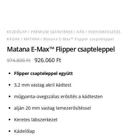
KEZDŐLAP
/
PRÉMIUM SZANITEREK
/
KÁD
/
HIDROMASSZÁZS
KÁDAK
/
MATANA
/ Matana E-Max™ Flipper csapteleppel
Matana E-Max™ Flipper csapteleppel
Original
Current
926.060
Ft
974.800
Ft
price
price
was:
is:
Flipper csapteleppel együtt
974.800 Ft.
926.060 Ft.
3,2 mm vastag akril kádtest
műgyanta-üvegszálas erősítés a kádtesten
alján 20 mm vastag lemezerősítéssel
Keretes lábszerkezet
Kádelőlap