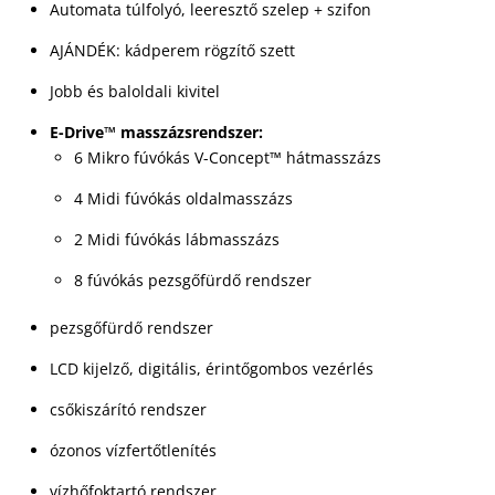
Automata túlfolyó, leeresztő szelep + szifon
AJÁNDÉK: kádperem rögzítő szett
Jobb és baloldali kivitel
E-Drive™ masszázsrendszer:
6 Mikro fúvókás V-Concept™ hátmasszázs
4 Midi fúvókás oldalmasszázs
2 Midi fúvókás lábmasszázs
8 fúvókás pezsgőfürdő rendszer
pezsgőfürdő rendszer
LCD kijelző, digitális, érintőgombos vezérlés
csőkiszárító rendszer
ózonos vízfertőtlenítés
vízhőfoktartó rendszer