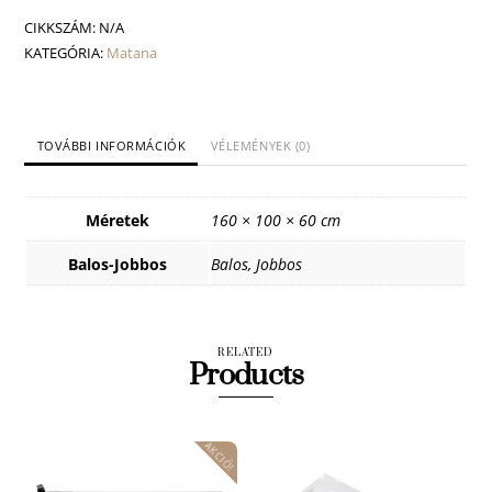
Flipper
CIKKSZÁM:
N/A
csapteleppel
KATEGÓRIA:
Matana
mennyiség
TOVÁBBI INFORMÁCIÓK
VÉLEMÉNYEK (0)
Méretek
160 × 100 × 60 cm
Balos-Jobbos
Balos, Jobbos
RELATED
Products
AKCIÓ!