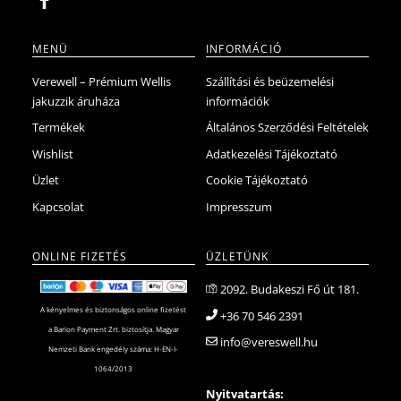
MENÜ
INFORMÁCIÓ
Verewell – Prémium Wellis
Szállítási és beüzemelési
jakuzzik áruháza
információk
Termékek
Általános Szerződési Feltételek
Wishlist
Adatkezelési Tájékoztató
Üzlet
Cookie Tájékoztató
Kapcsolat
Impresszum
ONLINE FIZETÉS
ÜZLETÜNK
2092. Budakeszi Fő út 181.
A kényelmes és biztonságos online fizetést
+36 70 546 2391
a Barion Payment Zrt. biztosítja. Magyar
info@vereswell.hu
Nemzeti Bank engedély száma: H-EN-I-
1064/2013
Nyitvatartás: