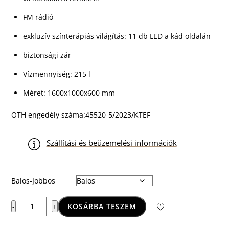
FM rádió
exkluzív színterápiás világítás: 11 db LED a kád oldalán
biztonsági zár
Vízmennyiség: 215 l
Méret: 1600x1000x600 mm
OTH engedély száma:45520-5/2023/KTEF
Szállítási és beüzemelési információk
Balos-Jobbos
Matana
KOSÁRBA TESZEM
-
+
E-
Max™