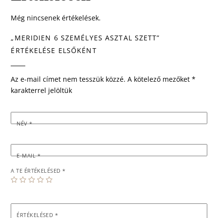
Még nincsenek értékelések.
„MERIDIEN 6 SZEMÉLYES ASZTAL SZETT”
ÉRTÉKELÉSE ELSŐKÉNT
Az e-mail címet nem tesszük közzé.
A kötelező mezőket
*
karakterrel jelöltük
NÉV
*
E-MAIL
*
A TE ÉRTÉKELÉSED
*
ÉRTÉKELÉSED
*