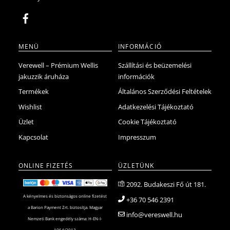
MENÜ
INFORMÁCIÓ
Verewell – Prémium Wellis
Szállítási és beüzemelési
jakuzzik áruháza
információk
Termékek
Általános Szerződési Feltételek
Wishlist
Adatkezelési Tájékoztató
Üzlet
Cookie Tájékoztató
Kapcsolat
Impresszum
ONLINE FIZETÉS
ÜZLETÜNK
2092. Budakeszi Fő út 181.
A kényelmes és biztonságos online fizetést
+36 70 546 2391
a Barion Payment Zrt. biztosítja. Magyar
info@vereswell.hu
Nemzeti Bank engedély száma: H-EN-I-
1064/2013