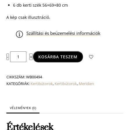
6 db kerti szék 56×69×80 cm
A kép csak illusztráció.
Szállítási és beüzemelési információk
Meridien
KOSÁRBA TESZEM
-
+
6
személyes
asztal
CIKKSZÁM:
WB00494
szett
KATEGÓRIÁK:
Kertibútorok
,
Kertibútorok
,
Meridien
mennyiség
VÉLEMÉNYEK (0)
Értékelések