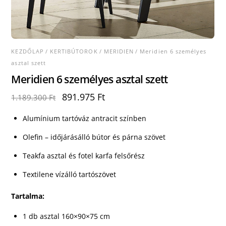
KEZDŐLAP
/
KERTIBÚTOROK
/
MERIDIEN
/ Meridien 6 személyes
asztal szett
Meridien 6 személyes asztal szett
Original
Current
891.975
Ft
1.189.300
Ft
price
price
was:
is:
Alumínium tartóváz antracit színben
1.189.300 Ft.
891.975 Ft.
Olefin – időjárásálló bútor és párna szövet
Teakfa asztal és fotel karfa felsőrész
Textilene vízálló tartószövet
Tartalma:
1 db asztal 160×90×75 cm