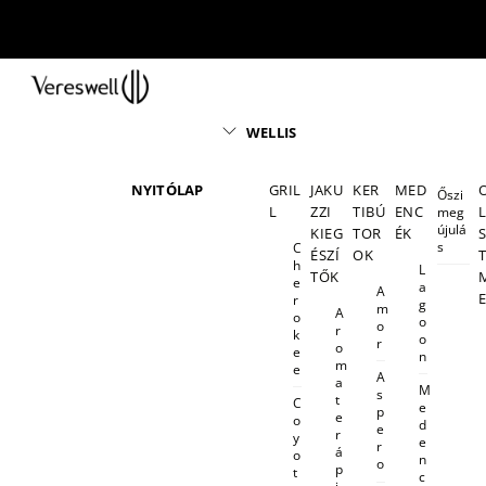
Skip
to
content
Menu
WELLIS
NYITÓLAP
GRIL
JAKU
KER
MED
Őszi
L
ZZI
TIBÚ
ENC
meg
újulá
KIEG
TOR
ÉK
s
C
ÉSZÍ
OK
h
L
TŐK
e
a
A
r
g
m
A
o
o
o
r
k
o
r
o
e
n
m
e
A
a
M
s
t
C
e
p
e
o
d
e
r
y
e
r
á
o
n
o
p
t
c