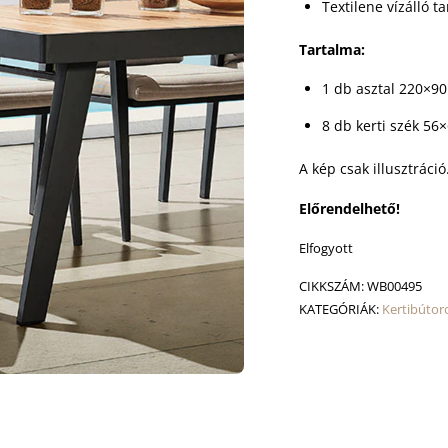
Textilene vízálló t
Tartalma:
1 db asztal 220×9
8 db kerti szék 56
A kép csak illusztráció
Előrendelhető!
Elfogyott
CIKKSZÁM:
WB00495
KATEGÓRIÁK:
Kertibútor