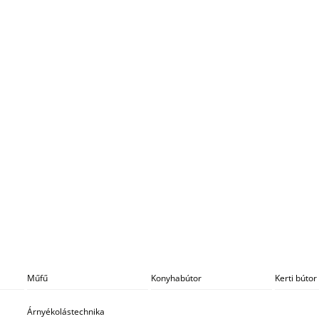
Műfű
Konyhabútor
Kerti bútor
Árnyékolástechnika