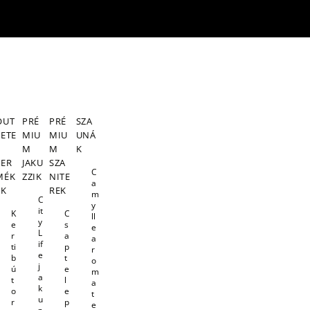
OUT
PRÉ
PRÉ
SZA
LETE
MIU
MIU
UNÁ
S
M
M
K
TER
JAKU
SZA
C
MÉK
ZZIK
NITE
a
EK
REK
m
C
y
it
K
C
ll
y
e
s
e
L
r
a
a
if
ti
p
r
e
b
t
o
j
ú
e
m
a
t
l
a
k
o
e
t
u
r
p
e