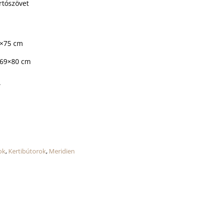
artószövet
0×75 cm
×69×80 cm
.
ok
,
Kertibútorok
,
Meridien