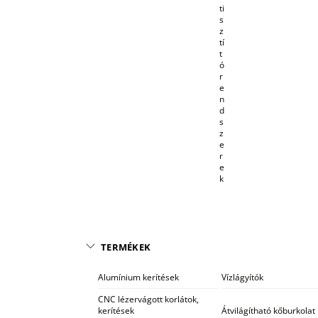
ti
s
z
tí
t
ó
r
e
n
d
s
z
e
r
e
k
TERMÉKEK
Alumínium kerítések
Vízlágyítók
CNC lézervágott korlátok,
kerítések
Átvilágítható kőburkolat