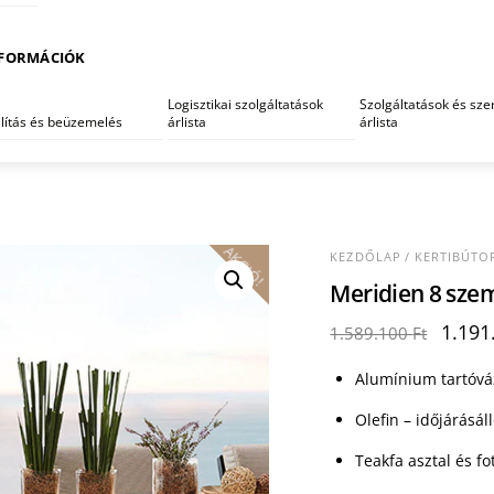
FORMÁCIÓK
Logisztikai szolgáltatások
Szolgáltatások és szer
llítás és beüzemelés
árlista
árlista
AKCIÓ!
KEZDŐLAP
/
KERTIBÚTO
Meridien 8 szem
Origi
1.191
1.589.100
Ft
price
was:
Alumínium tartóváz
1.589.
Olefin – időjárásál
Teakfa asztal és fo