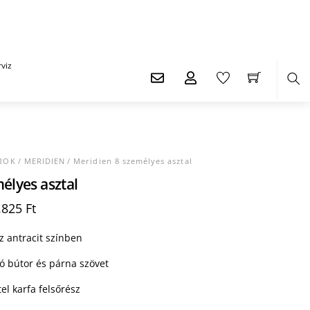
viz
Ker
ROK
/
MERIDIEN
/ Meridien 8 személyes asztal
élyes asztal
nal
Current
.825
Ft
price
is:
 antracit színben
100 Ft.
1.191.825 Ft.
ló bútor és párna szövet
tel karfa felsőrész