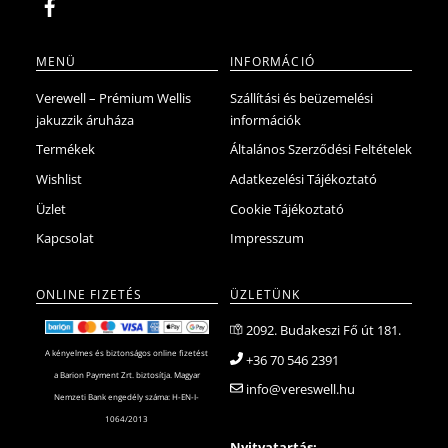
MENÜ
INFORMÁCIÓ
Verewell – Prémium Wellis
Szállítási és beüzemelési
jakuzzik áruháza
információk
Termékek
Általános Szerződési Feltételek
Wishlist
Adatkezelési Tájékoztató
Üzlet
Cookie Tájékoztató
Kapcsolat
Impresszum
ONLINE FIZETÉS
ÜZLETÜNK
2092. Budakeszi Fő út 181.
A kényelmes és biztonságos online fizetést
+36 70 546 2391
a Barion Payment Zrt. biztosítja. Magyar
info@vereswell.hu
Nemzeti Bank engedély száma: H-EN-I-
1064/2013
Nyitvatartás: