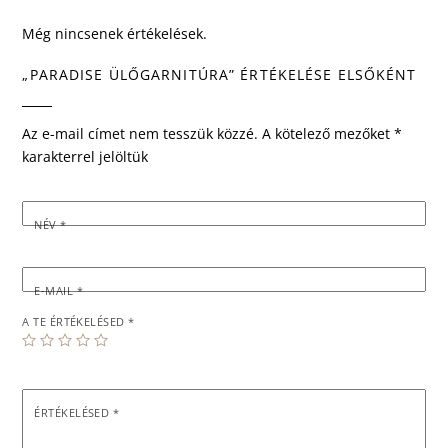
Még nincsenek értékelések.
„PARADISE ÜLŐGARNITÚRA” ÉRTÉKELÉSE ELSŐKÉNT
Az e-mail címet nem tesszük közzé.
A kötelező mezőket
*
karakterrel jelöltük
NÉV
*
E-MAIL
*
A TE ÉRTÉKELÉSED
*
ÉRTÉKELÉSED
*