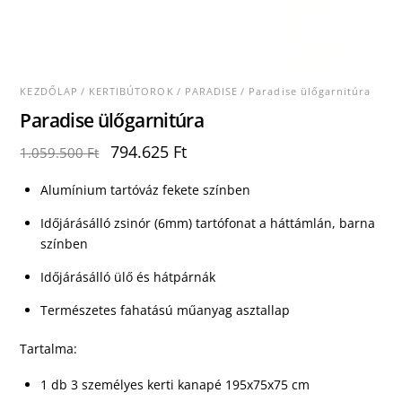
KEZDŐLAP
/
KERTIBÚTOROK
/
PARADISE
/ Paradise ülőgarnitúra
Paradise ülőgarnitúra
Original
Current
794.625
Ft
1.059.500
Ft
price
price
was:
is:
Alumínium tartóváz fekete színben
1.059.500 Ft.
794.625 Ft.
Időjárásálló zsinór (6mm) tartófonat a háttámlán, barna
színben
Időjárásálló ülő és hátpárnák
Természetes fahatású műanyag asztallap
Tartalma:
1 db 3 személyes kerti kanapé 195x75x75 cm