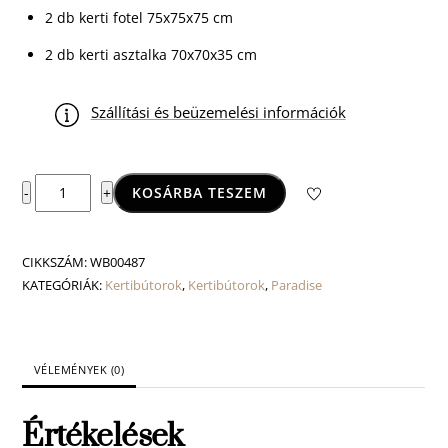
2 db kerti fotel 75x75x75 cm
2 db kerti asztalka 70x70x35 cm
Szállítási és beüzemelési információk
Paradise
KOSÁRBA TESZEM
-
+
ülőgarnitúra
mennyiség
CIKKSZÁM:
WB00487
KATEGÓRIÁK:
Kertibútorok
,
Kertibútorok
,
Paradise
VÉLEMÉNYEK (0)
Értékelések