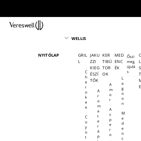
Skip
to
content
Menu
WELLIS
NYITÓLAP
GRIL
JAKU
KER
MED
Őszi
L
ZZI
TIBÚ
ENC
meg
újulá
KIEG
TOR
ÉK
s
C
ÉSZÍ
OK
h
L
TŐK
e
a
A
r
g
m
A
o
o
o
r
k
o
r
o
e
n
m
e
A
a
M
s
t
C
e
p
e
o
d
e
r
y
e
r
á
o
n
o
p
t
c