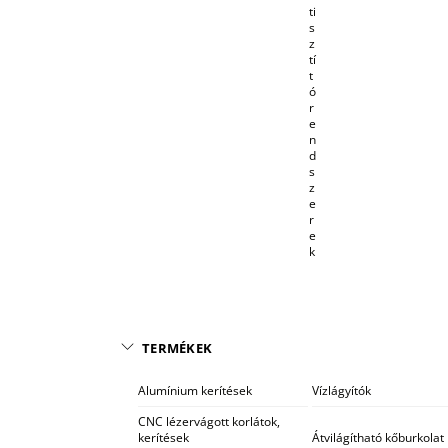
ti
s
z
tí
t
ó
r
e
n
d
s
z
e
r
e
k
TERMÉKEK
Alumínium kerítések
Vízlágyítók
CNC lézervágott korlátok,
kerítések
Átvilágítható kőburkolat