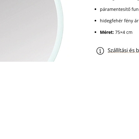
páramentesítő fun
hidegfehér fény ár
Méret:
75×4 cm
Szállítási é
Pico
KOSÁ
-
+
tükör
mennyiség
CIKKSZÁM:
WB00327
KATEGÓRIA:
Tükrök, tük