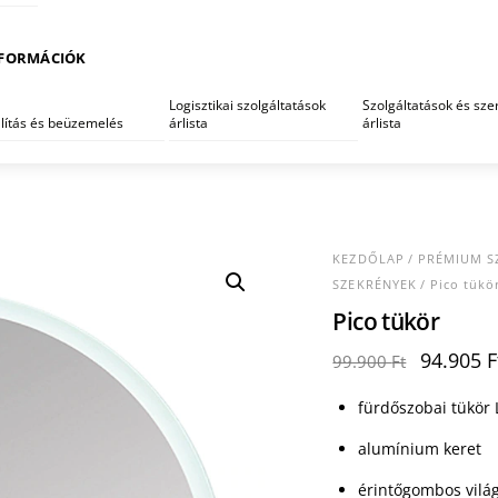
FORMÁCIÓK
Logisztikai szolgáltatások
Szolgáltatások és szer
llítás és beüzemelés
árlista
árlista
KEZDŐLAP
/
PRÉMIUM S
SZEKRÉNYEK
/ Pico tükö
Pico tükör
Original
94.905
F
99.900
Ft
price
was:
fürdőszobai tükör 
99.900 F
alumínium keret
érintőgombos világ