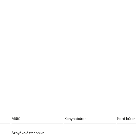
Műfű
Konyhabútor
Kerti bútor
Árnyékolástechnika