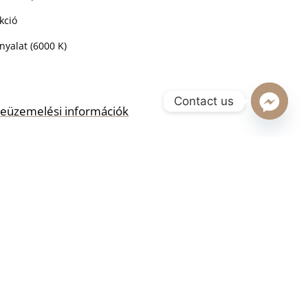
kció
nyalat (6000 K)
Contact us
s beüzemelési információk
RBA TESZEM
rös szekrények