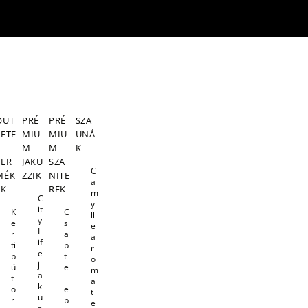
OUT
PRÉ
PRÉ
SZA
LETE
MIU
MIU
UNÁ
S
M
M
K
TER
JAKU
SZA
C
MÉK
ZZIK
NITE
a
EK
REK
m
C
y
it
K
C
ll
y
e
s
e
L
r
a
a
if
ti
p
r
e
b
t
o
j
ú
e
m
a
t
l
a
k
o
e
t
u
r
p
e