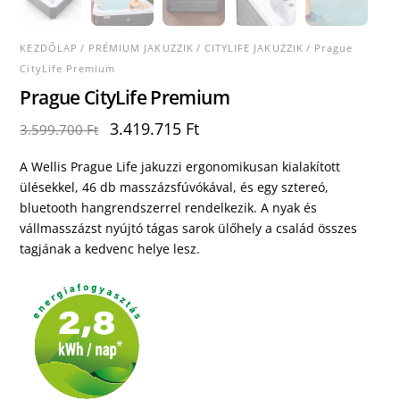
KEZDŐLAP
/
PRÉMIUM JAKUZZIK
/
CITYLIFE JAKUZZIK
/ Prague
CityLife Premium
Prague CityLife Premium
Original
Current
3.419.715
Ft
3.599.700
Ft
price
price
was:
is:
A Wellis Prague Life jakuzzi ergonomikusan kialakított
3.599.700 Ft.
3.419.715 Ft.
ülésekkel, 46 db masszázsfúvókával, és egy sztereó,
bluetooth hangrendszerrel rendelkezik. A nyak és
vállmasszázst nyújtó tágas sarok ülőhely a család összes
tagjának a kedvenc helye lesz.