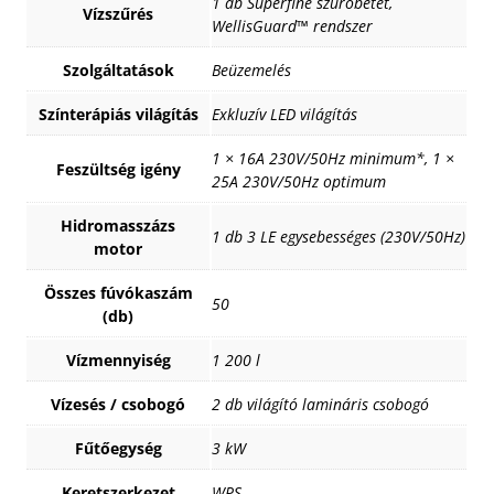
1 db Superfine szűrőbetét,
Vízszűrés
WellisGuard™ rendszer
Szolgáltatások
Beüzemelés
Színterápiás világítás
Exkluzív LED világítás
1 × 16A 230V/50Hz minimum*, 1 ×
Feszültség igény
25A 230V/50Hz optimum
Hidromasszázs
1 db 3 LE egysebességes (230V/50Hz)
motor
Összes fúvókaszám
50
(db)
Vízmennyiség
1 200 l
Vízesés / csobogó
2 db világító lamináris csobogó
Fűtőegység
3 kW
Keretszerkezet
WPS