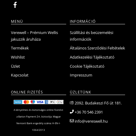
MENÜ
INFORMÁCIÓ
Verewell – Prémium Wellis
Szállítási és beüzemelési
jakuzzik áruháza
információk
Termékek
Általános Szerződési Feltételek
Wishlist
Adatkezelési Tájékoztató
Üzlet
Cookie Tájékoztató
Kapcsolat
Impresszum
ONLINE FIZETÉS
ÜZLETÜNK
2092. Budakeszi Fő út 181.
A kényelmes és biztonságos online fizetést
+36 70 546 2391
a Barion Payment Zrt. biztosítja. Magyar
info@vereswell.hu
Nemzeti Bank engedély száma: H-EN-I-
1064/2013