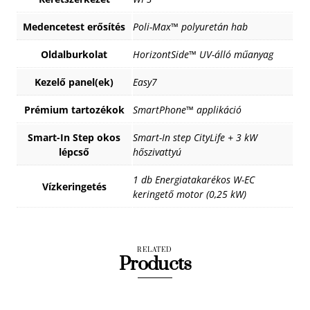
Medencetest erősítés
Poli-Max™ polyuretán hab
Oldalburkolat
HorizontSide™ UV-álló műanyag
Kezelő panel(ek)
Easy7
Prémium tartozékok
SmartPhone™ applikáció
Smart-In Step okos
Smart-In step CityLife + 3 kW
lépcső
hőszivattyú
1 db Energiatakarékos W-EC
Vízkeringetés
keringető motor (0,25 kW)
RELATED
Products