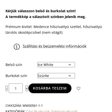
Kérjük válasszon belső és burkolat színt!
A termékkép a választott színben jelenik meg.
Prémium kivitel: Medence hőszivattyú szettel, hőszivattyú
tárolós okoslépcsővel (nem világít)
Szállítási és beüzemelési információk
Belső szín
Burkolat szín
Prague
KOSÁRBA TESZEM
-
+
CityLife
Premium
mennyiség
CIKKSZÁM:
WM00561-1-1
KATEGÓRIÁK:
CityLife jakuzzik
,
Prémium Jakuzzik