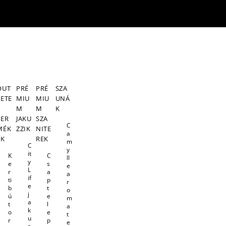
OUT
PRÉ
PRÉ
SZA
LETE
MIU
MIU
UNÁ
S
M
M
K
TER
JAKU
SZA
C
MÉK
ZZIK
NITE
a
EK
REK
m
C
y
it
K
C
ll
y
e
s
e
L
r
a
a
if
ti
p
r
e
b
t
o
j
ú
e
m
a
t
l
a
k
o
e
t
u
r
p
e