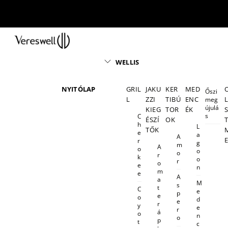
Skip
to
content
Menu
WELLIS
NYITÓLAP
GRIL
JAKU
KER
MED
Őszi
L
ZZI
TIBÚ
ENC
meg
újulá
KIEG
TOR
ÉK
s
C
ÉSZÍ
OK
h
L
TŐK
e
a
A
r
g
m
A
o
o
o
r
k
o
r
o
e
n
m
e
A
a
M
s
t
C
e
p
e
o
d
e
r
y
e
r
á
o
n
o
p
t
c