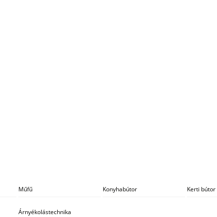
Műfű
Konyhabútor
Kerti bútor
Árnyékolástechnika