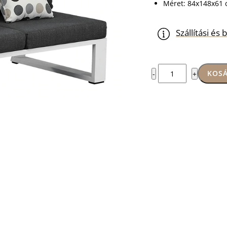
Méret: 84x148x61
Szállítási é
Ravenna
KOSÁ
-
+
dupla
balos
elem
CIKKSZÁM:
WB00408
mennyiség
KATEGÓRIÁK:
Kertibútor