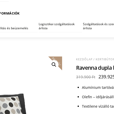
FORMÁCIÓK
Logisztikai szolgáltatások
Szolgáltatások és szer
llítás és beüzemelés
árlista
árlista
AKCIÓ!
KEZDŐLAP
/
KERTIBÚTO
Ravenna dupla 
Origina
239.92
319.900
Ft
price
was:
Alumínium tartóvá
319.900
Olefin – időjárásál
Textilene vízálló t