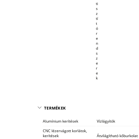
ti
s
z
tí
t
ó
r
e
n
d
s
z
e
r
e
k
TERMÉKEK
Alumínium kerítések
Vízlágyítók
CNC lézervágott korlátok,
kerítések
Átvilágítható kőburkolat