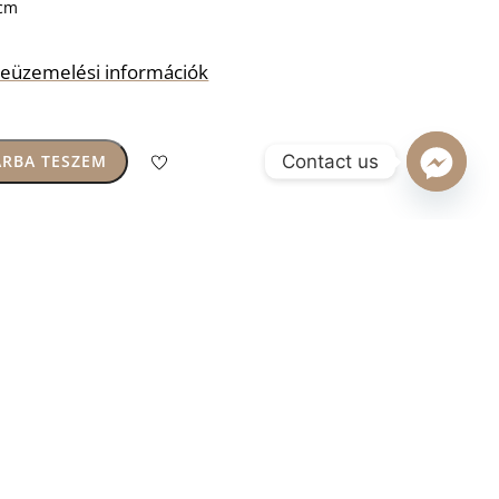
 cm
s beüzemelési információk
Contact us
RBA TESZEM
ok
,
Kertibútorok
,
Ravenna