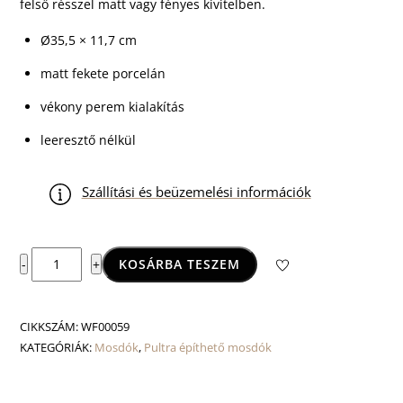
felső résszel matt vagy fényes kivitelben.
Ø35,5 × 11,7 cm
matt fekete porcelán
vékony perem kialakítás
leeresztő nélkül
Szállítási és beüzemelési információk
Rose
KOSÁRBA TESZEM
-
+
Black
Matt
mennyiség
CIKKSZÁM:
WF00059
KATEGÓRIÁK:
Mosdók
,
Pultra építhető mosdók