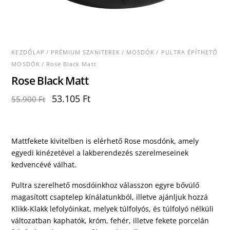
KEZDŐLAP
/
PRÉMIUM SZANITEREK
/
MOSDÓK
/
PULTRA ÉPÍTHETŐ
MOSDÓK
/ Rose Black Matt
Rose Black Matt
Original
Current
53.105
Ft
55.900
Ft
price
price
was:
is:
55.900 Ft.
53.105 Ft.
Mattfekete kivitelben is elérhető Rose mosdónk, amely
egyedi kinézetével a lakberendezés szerelmeseinek
kedvencévé válhat.
Pultra szerelhető mosdóinkhoz válasszon egyre bővülő
magasított csaptelep kínálatunkból, illetve ajánljuk hozzá
Klikk-Klakk lefolyóinkat, melyek túlfolyós, és túlfolyó nélküli
változatban kaphatók, króm, fehér, illetve fekete porcelán