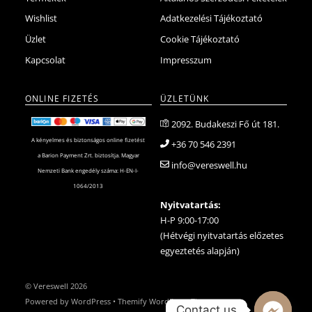
Wishlist
Adatkezelési Tájékoztató
Üzlet
Cookie Tájékoztató
Kapcsolat
Impresszum
ONLINE FIZETÉS
ÜZLETÜNK
2092. Budakeszi Fő út 181.
A kényelmes és biztonságos online fizetést
+36 70 546 2391
a Barion Payment Zrt. biztosítja. Magyar
info@vereswell.hu
Nemzeti Bank engedély száma: H-EN-I-
1064/2013
Nyitvatartás:
H-P 9:00-17:00
(Hétvégi nyitvatartás előzetes
egyeztetés alapján)
©
Vereswell
2026
Powered by
WordPress
•
Themify WordPress Themes
Contact us