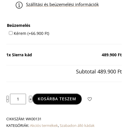
Szállítási és beüzemelési információk
Beüzemelés
Kérem
(+
66.900
Ft
)
1x
Sierra kád
489.900 Ft
Subtotal
489.900 Ft
Sierra
KOSÁRBA TESZEM
-
+
kád
mennyiség
CIKKSZÁM:
WK00131
KATEGÓRIÁK:
Akciós termékek
,
Szabadon álló kádak