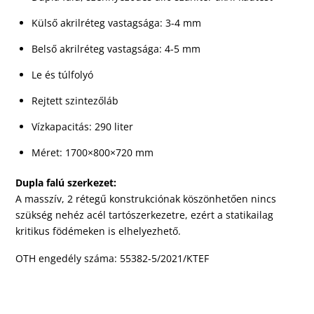
Külső akrilréteg vastagsága: 3-4 mm
Belső akrilréteg vastagsága: 4-5 mm
Le és túlfolyó
Rejtett szintezőláb
Vízkapacitás: 290 liter
Méret: 1700×800×720 mm
Dupla falú szerkezet:
A masszív, 2 rétegű konstrukciónak köszönhetően nincs
szükség nehéz acél tartószerkezetre, ezért a statikailag
kritikus födémeken is elhelyezhető.
OTH engedély száma: 55382-5/2021/KTEF