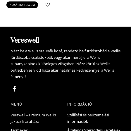
price
price
KOSÁRBA TESZEM
was:
is:
34.900 Ft.
33.150 Ft.
Vereswell
Nézz be a Wellis szaunák közé, rendezd be fürdőszobád a Wellis
fürdőszoba családokből, vagy akár merülj el a Wellis
zuhanykabinok különleges világában! Nézz körül az Wellis
outletben és vidd haza akár hatalmas kedvezénnyel a Wellis
élményt!
MENÜ
INFORMÁCIÓ
Verewell – Prémium Wellis
Szállítási és beüzemelési
jakuzzik áruháza
információk
Termékek
Általános Szerződési Feltételek