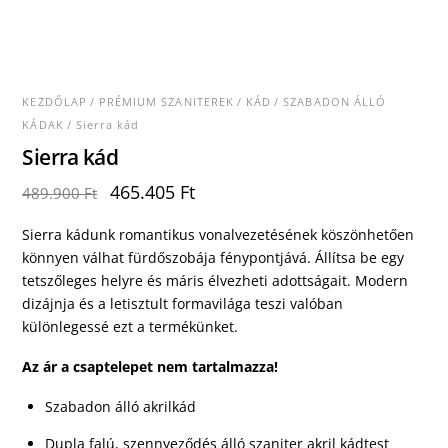
KEZDŐLAP
/
PRÉMIUM SZANITEREK
/
KÁD
/
SZABADON ÁLLÓ
KÁDAK
/ Sierra kád
Sierra kád
Original
Current
465.405
Ft
489.900
Ft
price
price
was:
is:
Sierra kádunk romantikus vonalvezetésének köszönhetően
489.900 Ft.
465.405 Ft.
könnyen válhat fürdőszobája fénypontjává. Állítsa be egy
tetszőleges helyre és máris élvezheti adottságait. Modern
dizájnja és a letisztult formavilága teszi valóban
különlegessé ezt a termékünket.
Az ár a csaptelepet nem tartalmazza!
Szabadon álló akrilkád
Dupla falú, szennyeződés álló szaniter akril kádtest