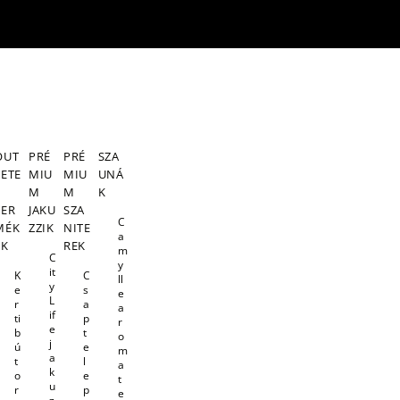
OUT
PRÉ
PRÉ
SZA
LETE
MIU
MIU
UNÁ
S
M
M
K
TER
JAKU
SZA
C
MÉK
ZZIK
NITE
a
EK
REK
m
C
y
it
K
C
ll
y
e
s
e
L
r
a
a
if
ti
p
r
e
b
t
o
j
ú
e
m
a
t
l
a
k
o
e
t
u
r
p
e