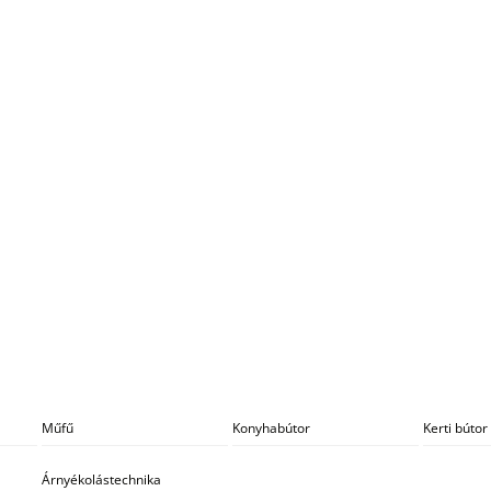
Műfű
Konyhabútor
Kerti bútor
Árnyékolástechnika