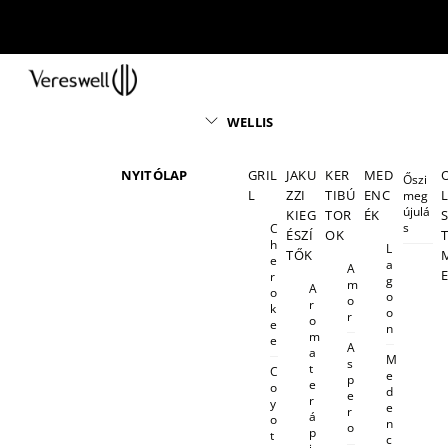
Skip
to
content
Menu
WELLIS
NYITÓLAP
GRIL
JAKU
KER
MED
Őszi
L
ZZI
TIBÚ
ENC
meg
újulá
KIEG
TOR
ÉK
s
C
ÉSZÍ
OK
h
L
TŐK
e
a
A
r
g
m
A
o
o
o
r
k
o
r
o
e
n
m
e
A
a
M
s
t
C
e
p
e
o
d
e
r
y
e
r
á
o
n
o
p
t
c