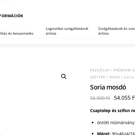
FORMÁCIÓK
Logisztikai szolgáltatások
Szolgáltatások és szer
llítás és beüzemelés
árlista
árlista
KEZDŐLAP
/
PRÉMIUM S
SZETTEK
/
SORIA
/ Soria
Soria mosdó
Original
54.055
F
56.900
Ft
price
was:
Csaptelep és szifon n
56.900 F
öntött műmárvány
Méret:
90×46×4/16