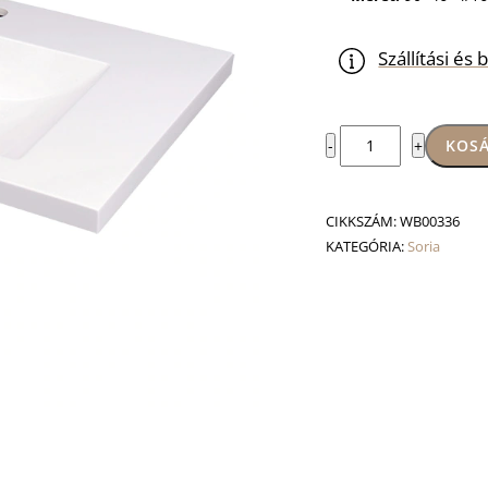
Szállítási é
Soria
KOSÁ
-
+
mosdó
mennyiség
CIKKSZÁM:
WB00336
KATEGÓRIA:
Soria