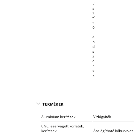
ti
s
z
tí
t
ó
r
e
n
d
s
z
e
r
e
k
TERMÉKEK
Alumínium kerítések
Vízlágyítók
CNC lézervágott korlátok,
kerítések
Átvilágítható kőburkolat