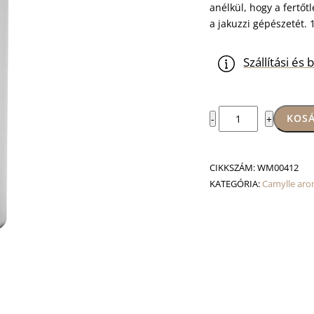
anélkül, hogy a fertőt
a jakuzzi gépészetét. 
Szállítási é
Spa
KOSÁ
-
+
aroma
-
polinézia
CIKKSZÁM:
WM00412
mennyiség
KATEGÓRIA:
Camylle aro