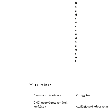
ti
s
z
tí
t
ó
r
e
n
d
s
z
e
r
e
k
TERMÉKEK
Alumínium kerítések
Vízlágyítók
CNC lézervágott korlátok,
kerítések
Átvilágítható kőburkolat