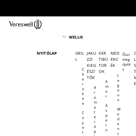
Skip
to
content
Menu
WELLIS
NYITÓLAP
GRIL
JAKU
KER
MED
Őszi
L
ZZI
TIBÚ
ENC
meg
újulá
KIEG
TOR
ÉK
s
C
ÉSZÍ
OK
h
L
TŐK
e
a
A
r
g
m
A
o
o
o
r
k
o
r
o
e
n
m
e
A
a
M
s
t
C
e
p
e
o
d
e
r
y
e
r
á
o
n
o
p
t
c