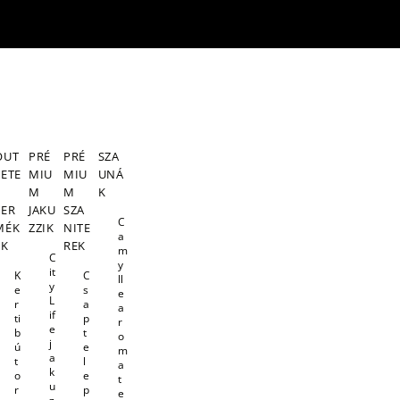
OUT
PRÉ
PRÉ
SZA
LETE
MIU
MIU
UNÁ
S
M
M
K
TER
JAKU
SZA
C
MÉK
ZZIK
NITE
a
EK
REK
m
C
y
it
K
C
ll
y
e
s
e
L
r
a
a
if
ti
p
r
e
b
t
o
j
ú
e
m
a
t
l
a
k
o
e
t
u
r
p
e