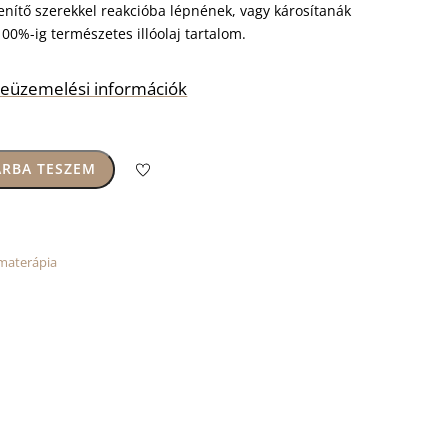
lenítő szerekkel reakcióba lépnének, vagy károsítanák
100%-ig természetes illóolaj tartalom.
s beüzemelési információk
RBA TESZEM
materápia