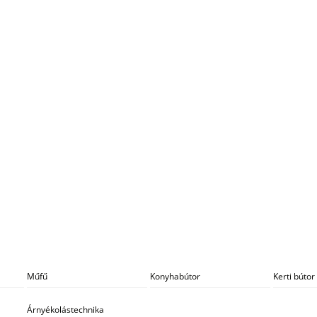
Műfű
Konyhabútor
Kerti bútor
Árnyékolástechnika