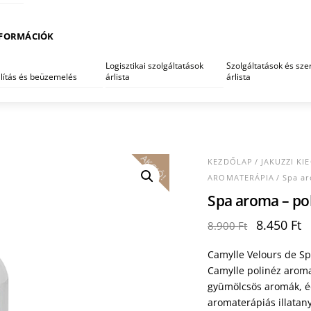
FORMÁCIÓK
Logisztikai szolgáltatások
Szolgáltatások és szer
llítás és beüzemelés
árlista
árlista
AKCIÓ!
KEZDŐLAP
/
JAKUZZI KI
AROMATERÁPIA
/ Spa ar
Spa aroma – pol
Original
C
8.450
Ft
8.900
Ft
price
p
was:
is
Camylle Velours de Sp
8.900 Ft.
8
Camylle polinéz aroma
gyümölcsös aromák, éd
aromaterápiás illatan