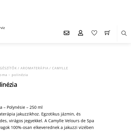
viz
Ker
EGÉSZÍTŐK
/
AROMATERÁPIA
/
CAMYLLE
oma – polinézia
inézia
urrent
rice
:
a – Polynésie – 250 ml
.450 Ft.
terápia jakuzzikhoz. Egzotikus jázmin, és
es, virágos jegyekkel. A Camylle Velours de Spa
yagok 100%-osan elkeverednek a jakuzzi vizében