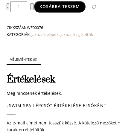
Swim
KOSÁRBA TESZEM
-
+
Spa
lépcső
mennyiség
CIKKSZÁM:
WE00076
KATEGÓRIÁK:
Jakuzzi belépők
,
Jakuzzi kiegészítők
VÉLEMÉNYEK (0)
Értékelések
Még nincsenek értékelések.
„SWIM SPA LÉPCSŐ” ÉRTÉKELÉSE ELSŐKÉNT
Az e-mail címet nem tesszük közzé.
A kötelező mezőket
*
karakterrel jelöltük