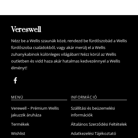
89.900 Ft.
85.405 Ft.
Vereswell
Nézz be a Wellis szaunák közé, rendezd be fürdőszobád a Wellis
fürdőszoba családokből, vagy akár merülj el a Wellis
zuhanykabinok különleges világában! Nézz körül az Wellis
outletben és vidd haza akár hatalmas kedvezénnyel a Wellis
élményt!
MENÜ
INFORMÁCIÓ
Verewell – Prémium Wellis
Szállítási és beüzemelési
jakuzzik áruháza
információk
Termékek
Általános Szerződési Feltételek
Wishlist
Adatkezelési Tájékoztató