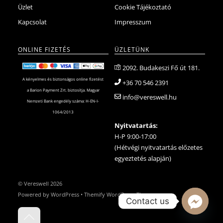
Üzlet
Cookie Tájékoztató
Kapcsolat
Impresszum
ONLINE FIZETÉS
ÜZLETÜNK
2092. Budakeszi Fő út 181.
A kényelmes és biztonságos online fizetést
+36 70 546 2391
a Barion Payment Zrt. biztosítja. Magyar
info@vereswell.hu
Nemzeti Bank engedély száma: H-EN-I-
1064/2013
Nyitvatartás:
H-P 9:00-17:00
(Hétvégi nyitvatartás előzetes
egyeztetés alapján)
©
Vereswell
2026
Powered by
WordPress
•
Themify WordPress Themes
Contact us
Back