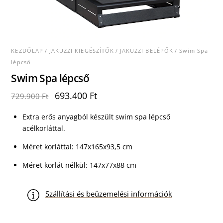
KEZDŐLAP
/
JAKUZZI KIEGÉSZÍTŐK
/
JAKUZZI BELÉPŐK
/ Swim Spa
lépcső
Swim Spa lépcső
Original
Current
693.400
Ft
729.900
Ft
price
price
was:
is:
Extra erős anyagból készült swim spa lépcső
729.900 Ft.
693.400 Ft.
acélkorláttal.
Méret korláttal: 147x165x93,5 cm
Méret korlát nélkül: 147x77x88 cm
Szállítási és beüzemelési információk