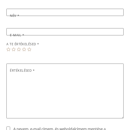
NÉV
*
E-MAIL
*
A TE ÉRTÉKELÉSED
*
ÉRTÉKELÉSED
*
A nevem, e-mail címem, és weboldalcímem mentése a