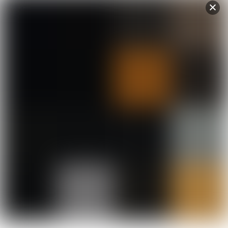
mennyiség
CIKKSZÁM:
ACS0306
KATEGÓRIÁK:
Akciós csaptelepek
,
Akciós termékek
,
Mosdó
csaptelepek
,
Umbra kollekció
TOVÁBBI INFORMÁCIÓK
VÉLEMÉNYEK (0)
Méretek
18,8 × 17,5 cm
RELATED
Products