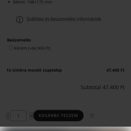
Méret: 188×175 mm
Szállítási és beüzemelési információk
Beüzemelés
Kérem
(+
66.900
Ft
)
1x
Umbra mosdó csaptelep
47.400 Ft
Subtotal
47.400 Ft
Umbra
KOSÁRBA TESZEM
-
+
mosdó
csaptelep