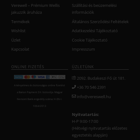
Verewell – Prémium Wellis
Szállítási és beüzemelési
jakuzzik áruháza
információk
Termékek
Általános Szerződési Feltételek
Wishlist
Adatkezelési Tájékoztató
Üzlet
Cookie Tájékoztató
Kapcsolat
Impresszum
ONLINE FIZETÉS
ÜZLETÜNK
2092. Budakeszi Fő út 181.
A kényelmes és biztonságos online fizetést
+36 70 546 2391
a Barion Payment Zrt. biztosítja. Magyar
info@vereswell.hu
Nemzeti Bank engedély száma: H-EN-I-
1064/2013
Nyitvatartás:
H-P 9:00-17:00
(Hétvégi nyitvatartás előzetes
egyeztetés alapján)