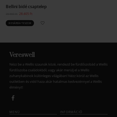
Bellini bidé csaptelep
Original
Current
28.405
Ft
29.900
Ft
price
price
KOSÁRBA TESZEM
was:
is:
29.900 Ft.
28.405 Ft.
Vereswell
Nézz be a Wellis szaunák közé, rendezd be fürdőszobád a Wellis
fürdőszoba családokből, vagy akár merülj el a Wellis
zuhanykabinok különleges világában! Nézz körül az Wellis
outletben és vidd haza akár hatalmas kedvezénnyel a Wellis
élményt!
MENÜ
INFORMÁCIÓ