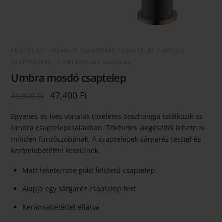
KEZDŐLAP
/
PRÉMIUM SZANITEREK
/
CSAPTELEP
/
MOSDÓ
CSAPTELEPEK
/ Umbra mosdó csaptelep
Umbra mosdó csaptelep
Original
Current
47.400
Ft
49.900
Ft
price
price
was:
is:
Egyenes és íves vonalak tökéletes összhangja találkozik az
49.900 Ft.
47.400 Ft.
Umbra csaptelepcsaládban. Tökéletes kiegészítői lehetnek
minden fürdőszobának. A csaptelepek sárgaréz testtel és
kerámiabetéttel készülnek.
Matt fekete/rose gold felületű csaptelep
Alapja egy sárgaréz csaptelep test
Kerámiabetéttel ellátva