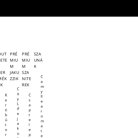
OUT
PRÉ
PRÉ
SZA
LETE
MIU
MIU
UNÁ
S
M
M
K
TER
JAKU
SZA
C
MÉK
ZZIK
NITE
a
EK
REK
m
C
y
it
K
C
ll
y
e
s
e
L
r
a
a
if
ti
p
r
e
b
t
o
j
ú
e
m
a
t
l
a
k
o
e
t
u
r
p
e