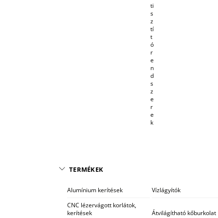
ti
s
z
tí
t
ó
r
e
n
d
s
z
e
r
e
k
TERMÉKEK
Alumínium kerítések
Vízlágyítók
CNC lézervágott korlátok,
kerítések
Átvilágítható kőburkolat