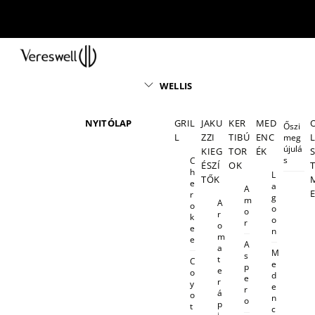
Skip
to
content
Menu
WELLIS
NYITÓLAP
GRIL
JAKU
KER
MED
Őszi
L
ZZI
TIBÚ
ENC
meg
újulá
KIEG
TOR
ÉK
s
C
ÉSZÍ
OK
h
L
TŐK
e
a
A
r
g
m
A
o
o
o
r
k
o
r
o
e
n
m
e
A
a
M
s
t
C
e
p
e
o
d
e
r
y
e
r
á
o
n
o
p
t
c