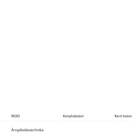
Műfű
Konyhabútor
Kerti bútor
Árnyékolástechnika