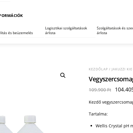
FORMÁCIÓK
Logisztikai szolgáltatások
Szolgáltatások és szer
llítás és beüzemelés
árlista
árlista
KEZDŐLAP
/
JAKUZZI KI
Vegyszercsomag
Origina
104.40
109.900
Ft
price
was:
Kezdő vegyszercsomag
109.900
Tartalma:
Wellis Crystal pH 