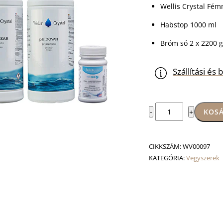
Wellis Crystal Fé
Habstop 1000 ml
Bróm só 2 x 2200 g
Szállítási é
Vegyszercsomag
KOSÁ
-
+
in.Clear
mennyiség
CIKKSZÁM:
WV00097
KATEGÓRIA:
Vegyszerek