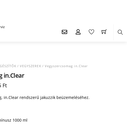
viz
Ker
EGÉSZÍTŐK
/
VEGYSZEREK
/ Vegyszercsomag in.Clear
 in.Clear
l
Current
5
Ft
price
is:
, in.Clear rendszerű jakuzzik beüzemeléséhez.
 Ft.
104.405 Ft.
mínusz 1000 ml