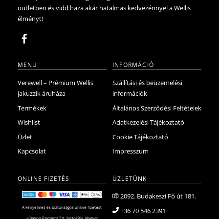
outletben és vidd haza akár hatalmas kedvezénnyel a Wellis
élményt!
MENÜ
INFORMÁCIÓ
Verewell – Prémium Wellis
Szállítási és beüzemelési
jakuzzik áruháza
információk
Termékek
Általános Szerződési Feltételek
Wishlist
Adatkezelési Tájékoztató
Üzlet
Cookie Tájékoztató
Kapcsolat
Impresszum
ONLINE FIZETÉS
ÜZLETÜNK
2092. Budakeszi Fő út 181.
A kényelmes és biztonságos online fizetést
+36 70 546 2391
a Barion Payment Zrt. biztosítja. Magyar