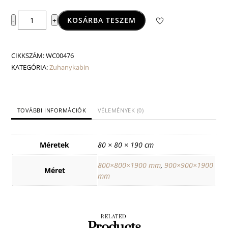
Virgo
KOSÁRBA TESZEM
-
+
zuhanykabin
mennyiség
CIKKSZÁM:
WC00476
KATEGÓRIA:
Zuhanykabin
TOVÁBBI INFORMÁCIÓK
VÉLEMÉNYEK (0)
Méretek
80 × 80 × 190 cm
800×800×1900 mm
,
900×900×1900
Méret
mm
RELATED
Products