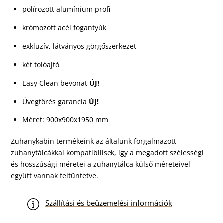
polírozott alumínium profil
krómozott acél fogantyúk
exkluzív, látványos görgőszerkezet
két tolóajtó
Easy Clean bevonat
ÚJ!
Üvegtörés garancia
ÚJ!
Méret: 900x900x1950 mm
Zuhanykabin termékeink az általunk forgalmazott
zuhanytálcákkal kompatibilisek, így a megadott szélességi
és hosszúsági méretei a zuhanytálca külső méreteivel
együtt vannak feltüntetve.
Szállítási és beüzemelési információk