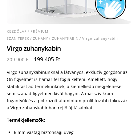
KEZDŐLAP
/
PRÉMIUM
SZANITEREK
/
ZUHANY
/
ZUHANYKABIN
/ Virgo zuhanykabin
Virgo zuhanykabin
Original
Current
199.405
Ft
209.900
Ft
price
price
was:
is:
Virgo zuhanykabinunknál a látványos, exkluzív görgősor az
209.900 Ft.
199.405 Ft.
Ön figyelmét is hamar fel fogja kelteni. Amellett, hogy
stabilitást ad termékünknek, a kiemelkedő megjelenését
sem szabad figyelmen kívül hagyni. A masszív króm
fogantyúk és a polírozott alumínium profil tovább fokozzák
a Virgo zuhanykabinban rejlő újításainkat.
Termékjellemzők:
6 mm vastag biztonsági üveg