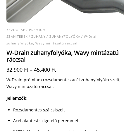
KEZDŐLAP
/
PRÉMIUM
SZANITEREK
/
ZUHANY
/
ZUHANYFOLYÓKA
/ W-Drain
zuhanyfolyóka, Wavy mintázatú ráccsal
W-Drain zuhanyfolyóka, Wavy mintázatú
ráccsal
32.900
Ft
–
45.400
Ft
W-Drain prémium rozsdamentes acél zuhanyfolyóka szett,
Wavy mintázatú ráccsal.
Jellemzők:
Rozsdamentes szálcsiszolt
Acél alaptest szigetelő peremmel