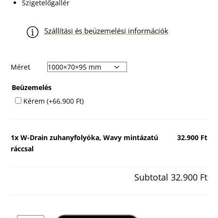
Szigetelőgallér
Szállítási és beüzemelési információk
Méret
Beüzemelés
Kérem
(+
66.900
Ft
)
1x
W-Drain zuhanyfolyóka, Wavy mintázatú
32.900 Ft
ráccsal
Subtotal
32.900 Ft