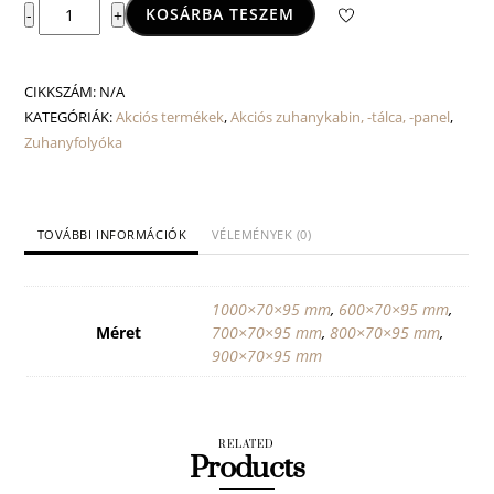
W-
KOSÁRBA TESZEM
-
+
Drain
zuhanyfolyóka,
Wavy
CIKKSZÁM:
N/A
mintázatú
KATEGÓRIÁK:
Akciós termékek
,
Akciós zuhanykabin, -tálca, -panel
,
ráccsal
Zuhanyfolyóka
mennyiség
TOVÁBBI INFORMÁCIÓK
VÉLEMÉNYEK (0)
1000×70×95 mm
,
600×70×95 mm
,
Méret
700×70×95 mm
,
800×70×95 mm
,
900×70×95 mm
RELATED
Products