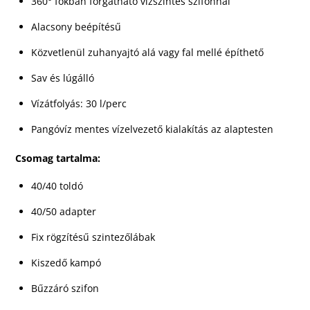
360° fokban forgatható vízszintes szifonnal
Alacsony beépítésű
Közvetlenül zuhanyajtó alá vagy fal mellé építhető
Sav és lúgálló
Vízátfolyás: 30 l/perc
Pangóvíz mentes vízelvezető kialakítás az alaptesten
Csomag tartalma:
40/40 toldó
40/50 adapter
Fix rögzítésű szintezőlábak
Kiszedő kampó
Bűzzáró szifon