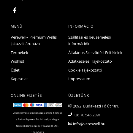
MENÜ
INFORMÁCIÓ
Verewell – Prémium Wellis
Szállítási és beüzemelési
jakuzzik áruháza
információk
Termékek
Általános Szerződési Feltételek
Wishlist
Adatkezelési Tájékoztató
Üzlet
Cookie Tájékoztató
Kapcsolat
Impresszum
ONLINE FIZETÉS
ÜZLETÜNK
2092. Budakeszi Fő út 181.
A kényelmes és biztonságos online fizetést
+36 70 546 2391
a Barion Payment Zrt. biztosítja. Magyar
info@vereswell.hu
Nemzeti Bank engedély száma: H-EN-I-
1064/2013