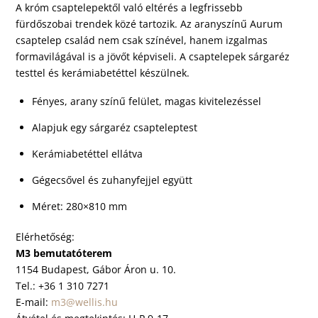
A króm csaptelepektől való eltérés a legfrissebb
fürdőszobai trendek közé tartozik. Az aranyszínű Aurum
csaptelep család nem csak színével, hanem izgalmas
formavilágával is a jövőt képviseli. A csaptelepek sárgaréz
testtel és kerámiabetéttel készülnek.
Fényes, arany színű felület, magas kivitelezéssel
Alapjuk egy sárgaréz csapteleptest
Kerámiabetéttel ellátva
Gégecsővel és zuhanyfejjel együtt
Méret: 280×810 mm
Elérhetőség:
M3 bemutatóterem
1154 Budapest, Gábor Áron u. 10.
Tel.: +36 1 310 7271
E-mail:
m3@wellis.hu