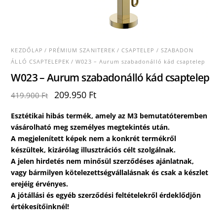
KEZDŐLAP
/
PRÉMIUM SZANITEREK
/
CSAPTELEP
/
SZABADON
ÁLLÓ CSAPTELEPEK
/ W023 – Aurum szabadonálló kád csaptelep
W023 – Aurum szabadonálló kád csaptelep
Original
Current
209.950
Ft
419.900
Ft
price
price
was:
is:
Esztétikai hibás termék, amely az M3 bemutatóteremben
419.900 Ft.
209.950 Ft.
vásárolható meg személyes megtekintés után.
A megjelenített képek nem a konkrét termékről
készültek, kizárólag illusztrációs célt szolgálnak.
A jelen hirdetés nem minősül szerződéses ajánlatnak,
vagy bármilyen kötelezettségvállalásnak és csak a készlet
erejéig érvényes.
A jótállási és egyéb szerződési feltételekről érdeklődjön
értékesítőinknél!