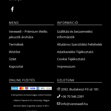
ki
MENÜ
INFORMÁCIÓ
Verewell – Prémium Wellis
Szállítási és beüzemelési
jakuzzik áruháza
információk
Termékek
Általános Szerződési Feltételek
Wishlist
Adatkezelési Tájékoztató
Üzlet
Cookie Tájékoztató
Kapcsolat
Impresszum
ONLINE FIZETÉS
ÜZLETÜNK
2092. Budakeszi Fő út 181.
A kényelmes és biztonságos online fizetést
+36 70 546 2391
a Barion Payment Zrt. biztosítja. Magyar
info@vereswell.hu
Nemzeti Bank engedély száma: H-EN-I-