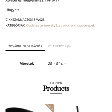
Átvétel és megtekintés: H-P 9-17
Elfogyott
CIKKSZÁM:
ACS0318-W023
KATEGÓRIÁK:
Outletes termékek
,
Szabadon álló csaptelepek
TOVÁBBI INFORMÁCIÓK
VÉLEMÉNYEK (0)
Méretek
28 × 81 cm
RELATED
Products
AKCIÓ!