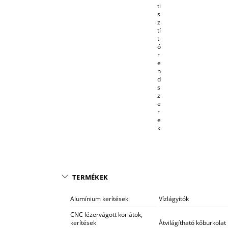
ti
s
z
tí
t
ó
r
e
n
d
s
z
e
r
e
k
TERMÉKEK
Alumínium kerítések
Vízlágyítók
CNC lézervágott korlátok,
kerítések
Átvilágítható kőburkolat