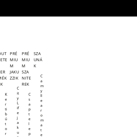
OUT
PRÉ
PRÉ
SZA
LETE
MIU
MIU
UNÁ
S
M
M
K
TER
JAKU
SZA
C
MÉK
ZZIK
NITE
a
EK
REK
m
C
y
it
K
C
ll
y
e
s
e
L
r
a
a
if
ti
p
r
e
b
t
o
j
ú
e
m
a
t
l
a
k
o
e
t
u
r
p
e