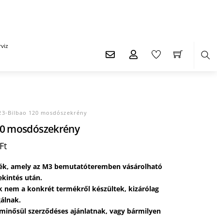
viz
Ker
3-Bilbao 120 mosdószekrény
20 mosdószekrény
l
Current
Ft
price
is:
rmék, amely az M3 bemutatóteremben vásárolható
 Ft.
62.450 Ft.
kintés után.
k nem a konkrét termékről készültek, kizárólag
gálnak.
 minősül szerződéses ajánlatnak, vagy bármilyen