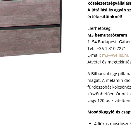
kötelezettségvállalás
A jótállási és egyéb s
értékesítőinknél!
Elérhetőség:
M3 bemutatóterem
1154 Budapest, Gábor 
Tel.: +36 1 310 7271
E-mail:
m3@wellis.hu
Átvétel és megtekintés
A Bilbaoval egy pillan
magát. A melamin dió 
fürdőszobát kölcsönöz
köszönhetően Önnek az
vagy 120-as kivitelben
Mosdókagyló és csapt
4 fiókos mosdósze