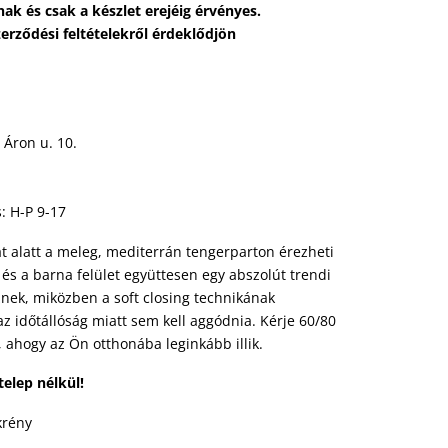
nak és csak a készlet erejéig érvényes.
zerződési feltételekről érdeklődjön
Áron u. 10.
: H-P 9-17
at alatt a meleg, mediterrán tengerparton érezheti
és a barna felület együttesen egy abszolút trendi
nek, miközben a soft closing technikának
 időtállóság miatt sem kell aggódnia. Kérje 60/80
, ahogy az Ön otthonába leginkább illik.
elep nélkül!
krény