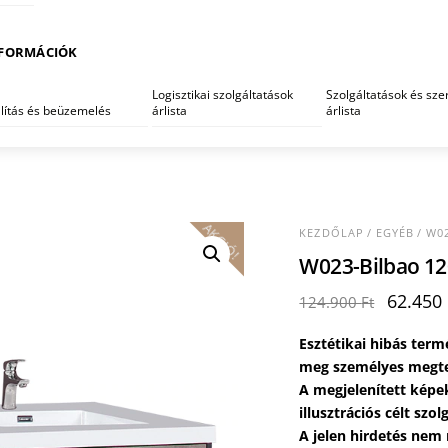
FORMÁCIÓK
Logisztikai szolgáltatások
Szolgáltatások és szer
llítás és beüzemelés
árlista
árlista
AKCIÓ!
KEZDŐLAP
/
EGYÉB
/ W02
W023-Bilbao 1
Origina
62.450
124.900
Ft
price
was:
Esztétikai hibás te
124.900
meg személyes megte
A megjelenített képe
illusztrációs célt szol
A jelen hirdetés nem