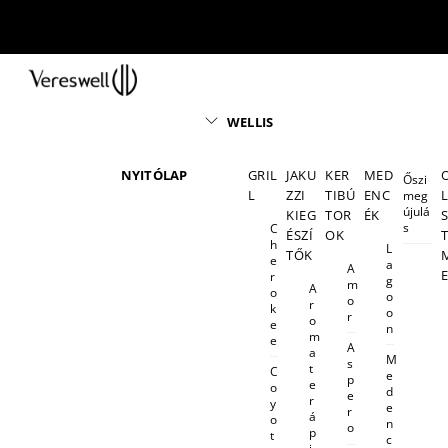
Skip
to
content
Menu
WELLIS
NYITÓLAP
GRIL
JAKU
KER
MED
Őszi
L
ZZI
TIBÚ
ENC
meg
újulá
KIEG
TOR
ÉK
s
C
ÉSZÍ
OK
h
L
TŐK
e
a
A
r
g
m
A
o
o
o
r
k
o
r
o
e
n
m
e
A
a
M
s
t
C
e
p
e
o
d
e
r
y
e
r
á
o
n
o
p
t
c