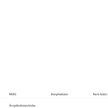
Műfű
Konyhabútor
Kerti bútor
Árnyékolástechnika