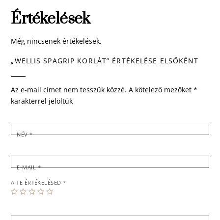
Értékelések
Még nincsenek értékelések.
„WELLIS SPAGRIP KORLÁT” ÉRTÉKELÉSE ELSŐKÉNT
Az e-mail címet nem tesszük közzé.
A kötelező mezőket
*
karakterrel jelöltük
NÉV
*
E-MAIL
*
A TE ÉRTÉKELÉSED
*