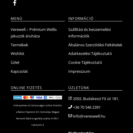
MENÜ
INFORMÁCIÓ
Verewell – Prémium Wellis
Szállítási és beüzemelési
jakuzzik áruháza
információk
Termékek
Általános Szerződési Feltételek
Wishlist
Adatkezelési Tájékoztató
Üzlet
Cookie Tájékoztató
Kapcsolat
Impresszum
ONLINE FIZETÉS
ÜZLETÜNK
2092. Budakeszi Fő út 181.
A kényelmes és biztonságos online fizetést
+36 70 546 2391
a Barion Payment Zrt. biztosítja. Magyar
info@vereswell.hu
Nemzeti Bank engedély száma: H-EN-I-
1064/2013