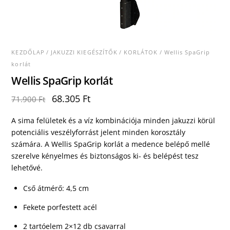
KEZDŐLAP
/
JAKUZZI KIEGÉSZÍTŐK
/
KORLÁTOK
/ Wellis SpaGrip
korlát
Wellis SpaGrip korlát
Original
Current
68.305
Ft
71.900
Ft
price
price
was:
is:
A sima felületek és a víz kombinációja minden jakuzzi körül
71.900 Ft.
68.305 Ft.
potenciális veszélyforrást jelent minden korosztály
számára. A Wellis SpaGrip korlát a medence belépő mellé
szerelve kényelmes és biztonságos ki- és belépést tesz
lehetővé.
Cső átmérő: 4,5 cm
Fekete porfestett acél
2 tartóelem 2×12 db csavarral