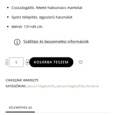
Csúszásgátló, fekete habszivacs markolat
Gyors telepítés, egyszerű használat
Méret: 131×45 cm
Szállítási és beüzemelési információk
Wellis
KOSÁRBA TESZEM
-
+
SpaGrip
korlát
mennyiség
CIKKSZÁM:
WM00275
KATEGÓRIÁK:
Jakuzzi kiegészítők
,
Jakuzzi kiegészítők
,
Korlátok
VÉLEMÉNYEK (0)