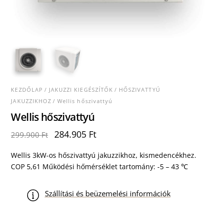
KEZDŐLAP
/
JAKUZZI KIEGÉSZÍTŐK
/
HŐSZIVATTYÚ
JAKUZZIKHOZ
/ Wellis hőszivattyú
Wellis hőszivattyú
Original
Current
284.905
Ft
299.900
Ft
price
price
was:
is:
Wellis 3kW-os hőszivattyú jakuzzikhoz, kismedencékhez.
299.900 Ft.
284.905 Ft.
COP 5,61 Működési hőmérséklet tartomány: -5 – 43 ℃
Szállítási és beüzemelési információk