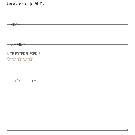
karakterrel jelöltük
NÉV
*
E-MAIL
*
A TE ÉRTÉKELÉSED
*
ÉRTÉKELÉSED
*