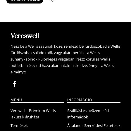
OPCIÓK VÁLASZTÁSA
was:
is:
a
5.839.700 Ft.
5.547.715 Ft.
terméknek
több
variációja
van.
Vereswell
A
változatok
Nézz be a Wellis szaunák közé, rendezd be fürdőszobád a Wellis
fürdőszoba családokből, vagy akár merülj el a Wellis
a
zuhanykabinok különleges világában! Nézz körül az Wellis
termékoldalon
outletben és vidd haza akár hatalmas kedvezénnyel a Wellis
választhatók
élményt!
ki
MENÜ
INFORMÁCIÓ
Verewell – Prémium Wellis
Szállítási és beüzemelési
jakuzzik áruháza
információk
Termékek
Általános Szerződési Feltételek