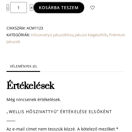
Wellis
KOSÁRBA TESZEM
-
+
hőszivattyú
mennyiség
CIKKSZÁM:
ACM1123
KATEGÓRIÁK:
Hőszivattyú jakuzzikhoz
,
Jakuzzi kiegészítők
,
Prémium
Jakuzzik
VÉLEMÉNYEK (0)
Értékelések
Még nincsenek értékelések.
„WELLIS HŐSZIVATTYÚ” ÉRTÉKELÉSE ELSŐKÉNT
Az e-mail címet nem tesszük közzé.
A kötelező mezőket
*