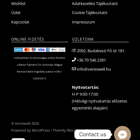
Wishlist
Adatkezelési Tájékoztató
Üzlet
Cookie Tájékoztató
Kapcsolat
Impresszum
ONLINE FIZETÉS
ÜZLETÜNK
2092. Budakeszi Fő út 181.
A kényelmes és biztonságos online fizetést
+36 70 546 2391
a Barion Payment Zrt. biztosítja. Magyar
info@vereswell.hu
Nemzeti Bank engedély száma: H-EN-I-
1064/2013
Nyitvatartás:
H-P 9:00-17:00
(Hétvégi nyitvatartás előzetes
egyeztetés alapján)
©
Vereswell
2026
Powered by
WordPress
•
Themify WordPress Themes
Contact us