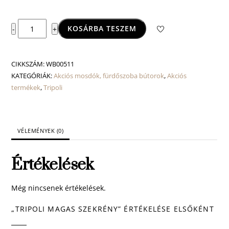
Tripoli
KOSÁRBA TESZEM
-
+
magas
szekrény
mennyiség
CIKKSZÁM:
WB00511
KATEGÓRIÁK:
Akciós mosdók, fürdőszoba bútorok
,
Akciós
termékek
,
Tripoli
VÉLEMÉNYEK (0)
Értékelések
Még nincsenek értékelések.
„TRIPOLI MAGAS SZEKRÉNY” ÉRTÉKELÉSE ELSŐKÉNT