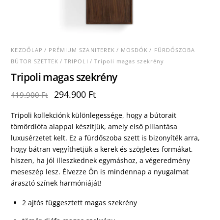
KEZDŐLAP
/
PRÉMIUM SZANITEREK
/
MOSDÓK
/
FÜRDŐSZOBA
BÚTOR SZETTEK
/
TRIPOLI
/ Tripoli magas szekrény
Tripoli magas szekrény
Original
Current
294.900
Ft
419.900
Ft
price
price
was:
is:
Tripoli kollekciónk különlegessége, hogy a bútorait
419.900 Ft.
294.900 Ft.
tömördiófa alappal készítjük, amely első pillantása
luxusérzetet kelt. Ez a fürdőszoba szett is bizonyíték arra,
hogy bátran vegyíthetjük a kerek és szögletes formákat,
hiszen, ha jól illeszkednek egymáshoz, a végeredmény
meseszép lesz. Élvezze Ön is mindennap a nyugalmat
árasztó színek harmóniáját!
2 ajtós függesztett magas szekrény