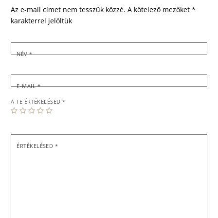
Az e-mail címet nem tesszük közzé.
A kötelező mezőket
*
karakterrel jelöltük
NÉV
*
E-MAIL
*
A TE ÉRTÉKELÉSED
*
ÉRTÉKELÉSED
*