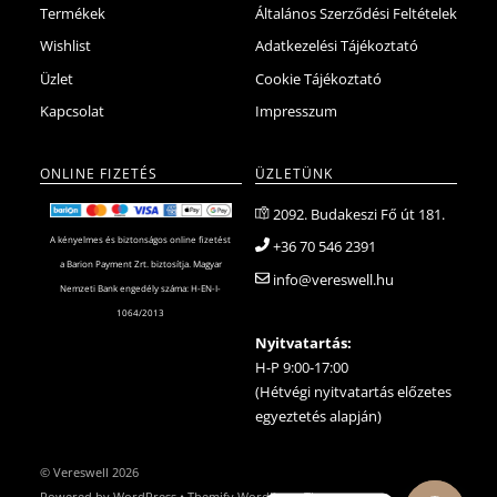
Termékek
Általános Szerződési Feltételek
Wishlist
Adatkezelési Tájékoztató
Üzlet
Cookie Tájékoztató
Kapcsolat
Impresszum
ONLINE FIZETÉS
ÜZLETÜNK
2092. Budakeszi Fő út 181.
A kényelmes és biztonságos online fizetést
+36 70 546 2391
a Barion Payment Zrt. biztosítja. Magyar
info@vereswell.hu
Nemzeti Bank engedély száma: H-EN-I-
1064/2013
Nyitvatartás:
H-P 9:00-17:00
(Hétvégi nyitvatartás előzetes
egyeztetés alapján)
©
Vereswell
2026
Powered by
WordPress
•
Themify WordPress Themes