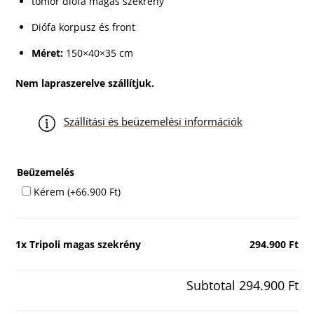
tömör diófa magas szekrény
Diófa korpusz és front
Méret:
150×40×35 cm
Nem lapraszerelve szállítjuk.
Szállítási és beüzemelési információk
Beüzemelés
Kérem
(+
66.900
Ft
)
1x
Tripoli magas szekrény
294.900 Ft
Subtotal
294.900 Ft