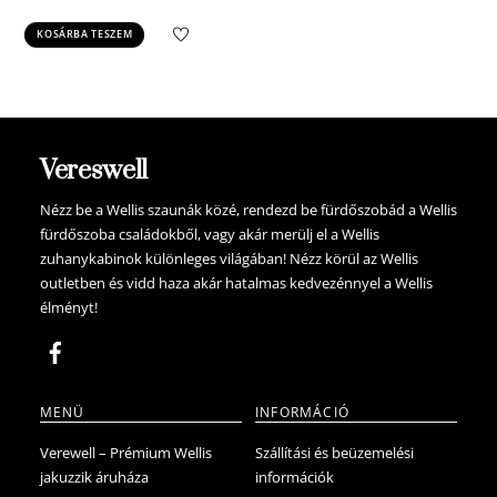
price
price
KOSÁRBA TESZEM
was:
is:
259.900 Ft.
246.905 Ft.
Vereswell
Nézz be a Wellis szaunák közé, rendezd be fürdőszobád a Wellis
fürdőszoba családokből, vagy akár merülj el a Wellis
zuhanykabinok különleges világában! Nézz körül az Wellis
outletben és vidd haza akár hatalmas kedvezénnyel a Wellis
élményt!
MENÜ
INFORMÁCIÓ
Verewell – Prémium Wellis
Szállítási és beüzemelési
jakuzzik áruháza
információk