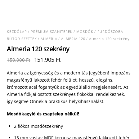
KEZDŐLAP
/
PRÉMIUM SZANITEREK
/
MOSDÓK
/
FÜRDŐSZOBA
BÚTOR SZETTEK
/
ALMERIA
/
ALMERIA 120
/ Almeria 120 szekrény
Almeria 120 szekrény
Original
Current
151.905
Ft
159.900
Ft
price
price
was:
is:
Almeria az igényesség és a modernitás jegyében! Impozáns
159.900 Ft.
151.905 Ft.
magasfényű lakozott fehér felület, hosszú, elegáns,
krómozott acél fogantyúk az egyedülálló megjelenésért. Az
Almeria fiókjai osztott szekrényes fiókokkal rendelkeznek,
így segítve Önnek a praktikus helykihasználást.
Mosdókagyló és csaptelep nélkül!
2 fiókos mosdószekrény
15 mm vastag MDF korpusz magasfényű lakkozott fehér