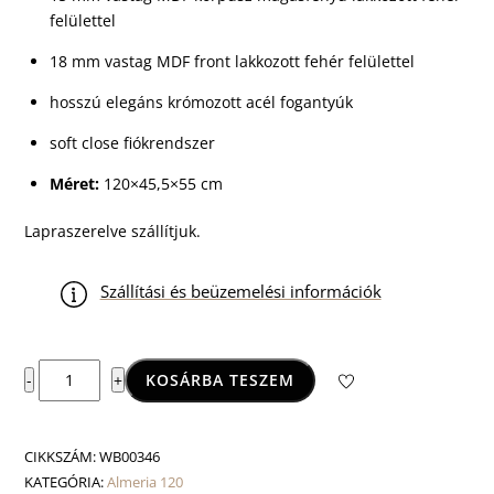
felülettel
18 mm vastag MDF front lakkozott fehér felülettel
hosszú elegáns krómozott acél fogantyúk
soft close fiókrendszer
Méret:
120×45,5×55 cm
Lapraszerelve szállítjuk.
Szállítási és beüzemelési információk
Almeria
KOSÁRBA TESZEM
-
+
120
szekrény
mennyiség
CIKKSZÁM:
WB00346
KATEGÓRIA:
Almeria 120