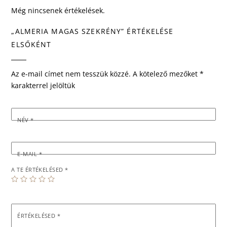
Még nincsenek értékelések.
„ALMERIA MAGAS SZEKRÉNY” ÉRTÉKELÉSE
ELSŐKÉNT
Az e-mail címet nem tesszük közzé.
A kötelező mezőket
*
karakterrel jelöltük
NÉV
*
E-MAIL
*
A TE ÉRTÉKELÉSED
*
ÉRTÉKELÉSED
*