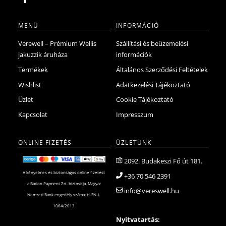
MENÜ
INFORMÁCIÓ
Verewell – Prémium Wellis
Szállítási és beüzemelési
jakuzzik áruháza
információk
Termékek
Általános Szerződési Feltételek
Wishlist
Adatkezelési Tájékoztató
Üzlet
Cookie Tájékoztató
Kapcsolat
Impresszum
ONLINE FIZETÉS
ÜZLETÜNK
2092. Budakeszi Fő út 181.
A kényelmes és biztonságos online fizetést
+36 70 546 2391
a Barion Payment Zrt. biztosítja. Magyar
info@vereswell.hu
Nemzeti Bank engedély száma: H-EN-I-
1064/2013
Nyitvatartás: