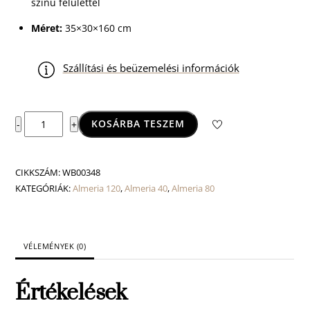
színű felülettel
Méret:
35×30×160 cm
Szállítási és beüzemelési információk
Almeria
KOSÁRBA TESZEM
-
+
magas
szekrény
mennyiség
CIKKSZÁM:
WB00348
KATEGÓRIÁK:
Almeria 120
,
Almeria 40
,
Almeria 80
VÉLEMÉNYEK (0)
Értékelések