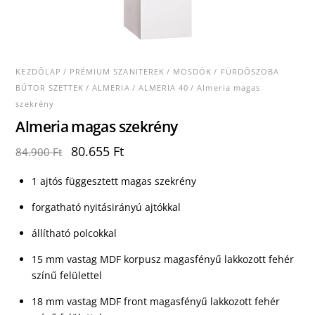
KEZDŐLAP
/
PRÉMIUM SZANITEREK
/
MOSDÓK
/
FÜRDŐSZOBA
BÚTOR SZETTEK
/
ALMERIA
/
ALMERIA 40
/ Almeria magas
szekrény
Almeria magas szekrény
Original
Current
80.655
Ft
84.900
Ft
price
price
was:
is:
1 ajtós függesztett magas szekrény
84.900 Ft.
80.655 Ft.
forgatható nyitásirányú ajtókkal
állítható polcokkal
15 mm vastag MDF korpusz magasfényű lakkozott fehér
színű felülettel
18 mm vastag MDF front magasfényű lakkozott fehér