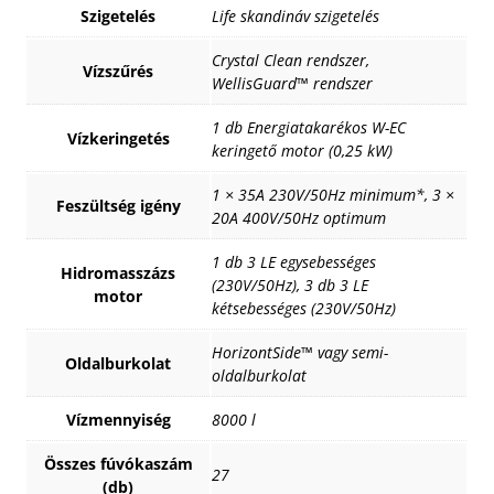
Szigetelés
Life skandináv szigetelés
Crystal Clean rendszer,
Vízszűrés
WellisGuard™ rendszer
1 db Energiatakarékos W-EC
Vízkeringetés
keringető motor (0,25 kW)
1 × 35A 230V/50Hz minimum*, 3 ×
Feszültség igény
20A 400V/50Hz optimum
1 db 3 LE egysebességes
Hidromasszázs
(230V/50Hz), 3 db 3 LE
motor
kétsebességes (230V/50Hz)
HorizontSide™ vagy semi-
Oldalburkolat
oldalburkolat
Vízmennyiség
8000 l
Összes fúvókaszám
27
(db)