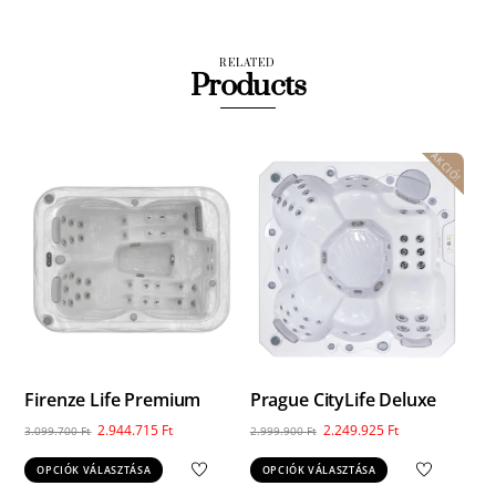
RELATED
Products
AKCIÓ!
Firenze Life Premium
Prague CityLife Deluxe
Original
Current
Original
Current
2.944.715
Ft
2.249.925
Ft
3.099.700
Ft
2.999.900
Ft
price
price
price
price
Ennek
Ennek
OPCIÓK VÁLASZTÁSA
OPCIÓK VÁLASZTÁSA
was:
is:
was:
is:
a
a