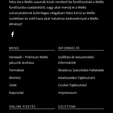
változatok
Nézz be a Wellis szaunák közé, rendezd be fürdőszobád a Wellis
fürdőszoba családokből, vagy akár merülj el a Wellis
a
zuhanykabinok különleges világában! Nézz körül az Wellis
termékoldalon
outletben és vidd haza akár hatalmas kedvezénnyel a Wellis
választhatók
élményt!
ki
MENÜ
INFORMÁCIÓ
Verewell – Prémium Wellis
Szállítási és beüzemelési
jakuzzik áruháza
információk
Termékek
Általános Szerződési Feltételek
Wishlist
Adatkezelési Tájékoztató
Üzlet
Cookie Tájékoztató
Kapcsolat
Impresszum
ONLINE FIZETÉS
ÜZLETÜNK