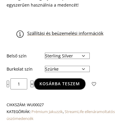
egyszerűen használnia a medencét!
Szállítási és beüzemelési információk
Belső szín
Burkolat szín
Amazonas
KOSÁRBA TESZEM
-
+
W-
Flow
mennyiség
CIKKSZÁM:
WU00027
KATEGÓRIÁK:
Prémium Jakuzzik
,
StreamLife ellenáramoltatós
úszómedencék