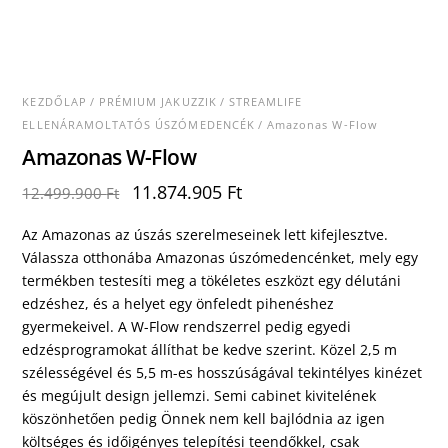
KEZDŐLAP
/
PRÉMIUM JAKUZZIK
/
STREAMLIFE
ELLENÁRAMOLTATÓS ÚSZÓMEDENCÉK
/ Amazonas W-Flow
Amazonas W-Flow
Original
Current
11.874.905
Ft
12.499.900
Ft
price
price
was:
is:
Az Amazonas az úszás szerelmeseinek lett kifejlesztve.
12.499.900 Ft.
11.874.905 Ft.
Válassza otthonába Amazonas úszómedencénket, mely egy
termékben testesíti meg a tökéletes eszközt egy délutáni
edzéshez, és a helyet egy önfeledt pihenéshez
gyermekeivel. A W-Flow rendszerrel pedig egyedi
edzésprogramokat állíthat be kedve szerint. Közel 2,5 m
szélességével és 5,5 m-es hosszúságával tekintélyes kinézet
és megújult design jellemzi. Semi cabinet kivitelének
köszönhetően pedig Önnek nem kell bajlódnia az igen
költséges és időigényes telepítési teendőkkel, csak