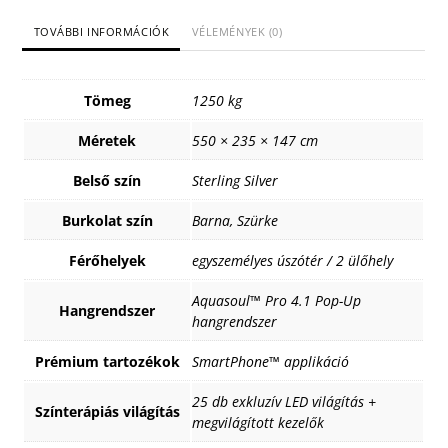
TOVÁBBI INFORMÁCIÓK
VÉLEMÉNYEK (0)
Tömeg
1250 kg
Méretek
550 × 235 × 147 cm
Belső szín
Sterling Silver
Burkolat szín
Barna, Szürke
Férőhelyek
egyszemélyes úszótér / 2 ülőhely
Aquasoul™ Pro 4.1 Pop-Up
Hangrendszer
hangrendszer
Prémium tartozékok
SmartPhone™ applikáció
25 db exkluzív LED világítás +
Színterápiás világítás
megvilágított kezelők