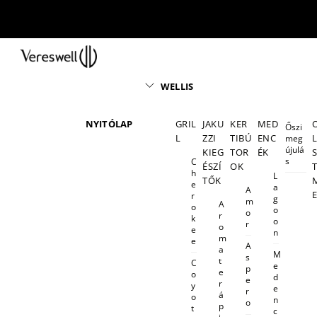
Skip
to
content
Menu
WELLIS
NYITÓLAP
GRIL
JAKU
KER
MED
Őszi
L
ZZI
TIBÚ
ENC
meg
újulá
KIEG
TOR
ÉK
s
C
ÉSZÍ
OK
h
L
TŐK
e
a
A
r
g
m
A
o
o
o
r
k
o
r
o
e
n
m
e
A
a
M
s
t
C
e
p
e
o
d
e
r
y
e
r
á
o
n
o
p
t
c