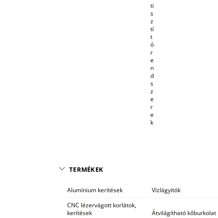
ti
s
z
tí
t
ó
r
e
n
d
s
z
e
r
e
k
TERMÉKEK
Alumínium kerítések
Vízlágyítók
CNC lézervágott korlátok,
kerítések
Átvilágítható kőburkolat