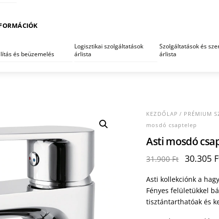
FORMÁCIÓK
Logisztikai szolgáltatások
Szolgáltatások és szer
llítás és beüzemelés
árlista
árlista
KEZDŐLAP
/
PRÉMIUM S
mosdó csaptelep
Asti mosdó csa
Original
30.305
F
31.900
Ft
price
was:
Asti kollekciónk a ha
31.900 F
Fényes felületükkel b
tisztántarthatóak és k