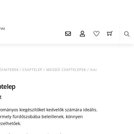
viz
Ker
ZANITEREK
/
CSAPTELEP
/
MOSDÓ CSAPTELEPEK
/ Asti
ptelep
Current
t
price
is:
gyományos kiegészítőket kedvelők számára ideális.
t.
30.305 Ft.
ármely fürdőszobába beleillenek, könnyen
ezelhetőek.