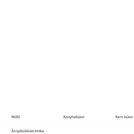
Műfű
Konyhabútor
Kerti bútor
Árnyékolástechnika