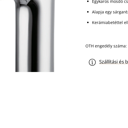
Egykaros mosdó cs
Alapja egy sárgaré
Kerámiabetéttel el
OTH engedély száma: 
Szállítási é
Asti
KOSÁ
-
+
mosdó
csaptelep
mennyiség
CIKKSZÁM:
ACS0207
KATEGÓRIÁK:
Asti kollek