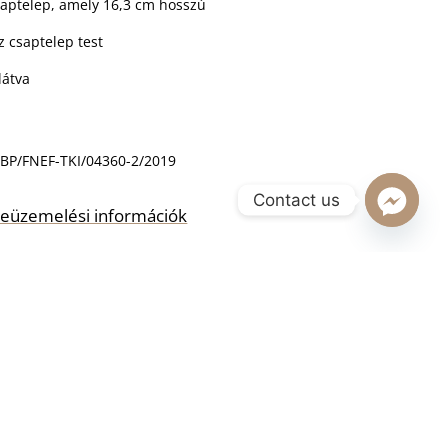
aptelep, amely 16,3 cm hosszú
z csaptelep test
látva
BP/FNEF-TKI/04360-2/2019
Contact us
s beüzemelési információk
RBA TESZEM
ció
,
Mosdó csaptelepek