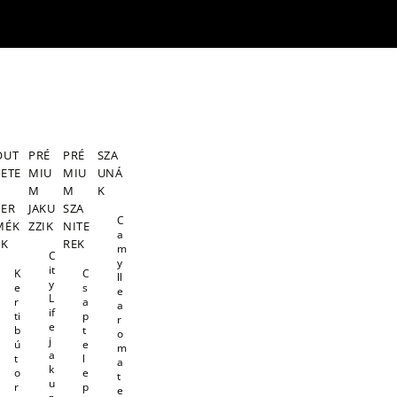
OUT
PRÉ
PRÉ
SZA
LETE
MIU
MIU
UNÁ
S
M
M
K
TER
JAKU
SZA
C
MÉK
ZZIK
NITE
a
EK
REK
m
C
y
it
K
C
ll
y
e
s
e
L
r
a
a
if
ti
p
r
e
b
t
o
j
ú
e
m
a
t
l
a
k
o
e
t
u
r
p
e