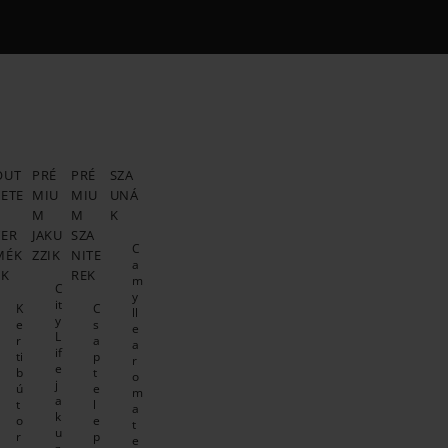
OUT
PRÉ
PRÉ
SZA
LETE
MIU
MIU
UNÁ
S
M
M
K
TER
JAKU
SZA
C
MÉK
ZZIK
NITE
a
EK
REK
m
C
y
it
K
C
ll
y
e
s
e
L
r
a
a
if
ti
p
r
e
b
t
o
j
ú
e
m
a
t
l
a
k
o
e
t
u
r
p
e