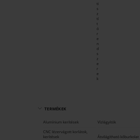
ti
s
z
tí
t
ó
r
e
n
d
s
z
e
r
e
k
TERMÉKEK
Alumínium kerítések
Vízlágyítók
CNC lézervágott korlátok,
kerítések
Átvilágítható kőburkolat