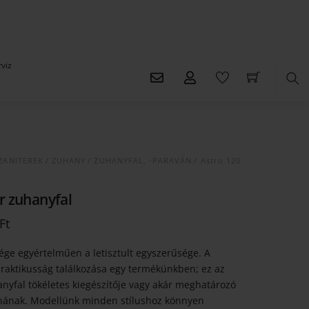
viz
Ker
ZANITEREK
/
ZUHANY
/
ZUHANYFAL, -PARAVÁN
/ Astro 120
r zuhanyfal
l
Current
Ft
price
is:
ge egyértelműen a letisztult egyszerűsége. A
 Ft.
99.655 Ft.
raktikusság találkozása egy termékünkben; ez az
anyfal tökéletes kiegészítője vagy akár meghatározó
onának. Modellünk minden stílushoz könnyen