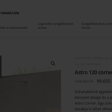
FORMÁCIÓK
Logisztikai szolgáltatások
Szolgáltatások és szer
llítás és beüzemelés
árlista
árlista
KEZDŐLAP
/
PRÉMIUM S
corner zuhanyfal
Astro 120 corne
Origina
99.655
104.900
Ft
price
was:
Zuhanyfalunk egyedisé
104.900
könnyed design és a p
Astro Corner. Egy zuh
darabja is lehet otth