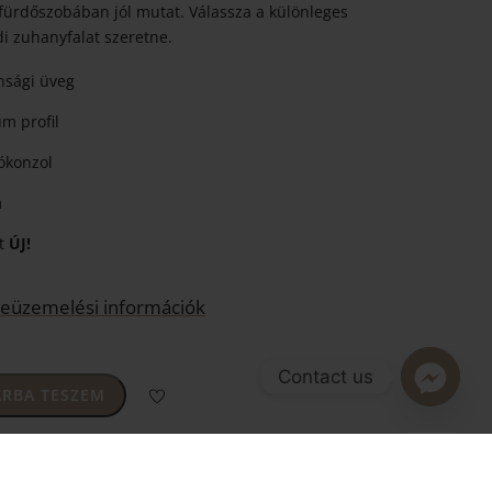
 fürdőszobában jól mutat. Válassza a különleges
edi zuhanyfalat szeretne.
nsági üveg
um profil
ókonzol
m
at
ÚJ!
s beüzemelési információk
Contact us
RBA TESZEM