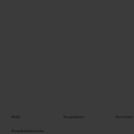
Műfű
Konyhabútor
Kerti bútor
Árnyékolástechnika