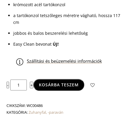
krómozott acél tartókonzol
a tartókonzol tetszőleges méretre vágható, hossza 117
cm
jobbos és balos beszerelési lehetőség
Easy Clean bevonat
ÚJ!
Szállítási és beüzemelési információk
Astro
KOSÁRBA TESZEM
-
+
90
corner
zuhanyfal
CIKKSZÁM:
WC00486
mennyiség
KATEGÓRIA:
Zuhanyfal, -paraván