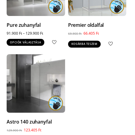
Pure zuhanyfal
Premier oldalfal
Original
Current
91.900
Ft
–
129.900
Ft
66.405
Ft
69.900
Ft
price
price
Ennek
OPCIÓK VÁLASZTÁSA
KOSÁRBA TESZEM
was:
is:
a
69.900 Ft.
66.405 Ft.
terméknek
több
variációja
van.
A
változatok
a
termékoldalon
választhatók
ki
Astro 140 zuhanyfal
Original
Current
123.405
Ft
129.900
Ft