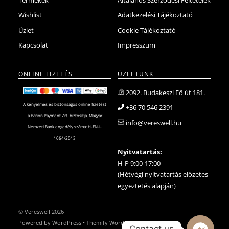
Termékek
Általános Szerződési Feltételek
Wishlist
Adatkezelési Tájékoztató
Üzlet
Cookie Tájékoztató
Kapcsolat
Impresszum
ONLINE FIZETÉS
ÜZLETÜNK
2092. Budakeszi Fő út 181.
A kényelmes és biztonságos online fizetést
+36 70 546 2391
a Barion Payment Zrt. biztosítja. Magyar
info@vereswell.hu
Nemzeti Bank engedély száma: H-EN-I-
1064/2013
Nyitvatartás:
H-P 9:00-17:00
(Hétvégi nyitvatartás előzetes
egyeztetés alapján)
©
Vereswell
2026
Powered by
WordPress
•
Themify WordPress Themes
Contact us