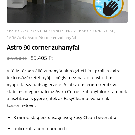
KEZDŐLAP
/
PRÉMIUM SZANITEREK
/
ZUHANY
/
ZUHANYFAL, -
PARAVÁN
/ Astro 90 corner zuhanyfal
Astro 90 corner zuhanyfal
Original
Current
85.405
Ft
89.900
Ft
price
price
was:
is:
A félig térben álló zuhanyfalak rögzített fali profilja extra
89.900 Ft.
85.405 Ft.
biztonságérzetet nyújt, mégis megmarad a nyitott tér
nyújtotta szabadság érzete. A látszat ellenére rendkívül
stabil és megbízható az Astro Corner zuhanyfalunk, aminek
a tisztítása is gyerekjáték az EasyClean bevonatnak
köszönhetően.
8 mm vastag biztonsági üveg Easy Clean bevonattal
polírozott alumínium profil