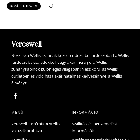
price
price
KOSÁRBA TESZEM
was:
is:
129.900 Ft.
123.405 Ft.
Vereswell
Nézz be a Wellis szaunák közé, rendezd be fürdőszobád a Wellis
fürdőszoba családokből, vagy akár merülj el a Wellis
zuhanykabinok különleges világában! Nézz körül az Wellis
outletben és vidd haza akár hatalmas kedvezénnyel a Wellis
élményt!
MENÜ
INFORMÁCIÓ
Verewell – Prémium Wellis
Szállítási és beüzemelési
jakuzzik áruháza
információk