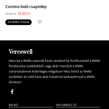
Comino bidé csaptelep
Original
Current
28.405
Ft
29.900
Ft
price
price
KOSÁRBA TESZEM
was:
is:
29.900 Ft.
28.405 Ft.
Vereswell
Nézz be a Wellis szaunák közé, rendezd be fürdőszobád a Wellis
fürdőszoba családokből, vagy akár merülj el a Wellis
zuhanykabinok különleges világában! Nézz körül az Wellis
outletben és vidd haza akár hatalmas kedvezénnyel a Wellis
élményt!
MENÜ
INFORMÁCIÓ