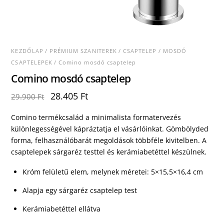
KEZDŐLAP
/
PRÉMIUM SZANITEREK
/
CSAPTELEP
/
MOSDÓ
CSAPTELEPEK
/ Comino mosdó csaptelep
Comino mosdó csaptelep
Original
Current
28.405
Ft
29.900
Ft
price
price
was:
is:
Comino termékcsalád a minimalista formatervezés
29.900 Ft.
28.405 Ft.
különlegességével kápráztatja el vásárlóinkat. Gömbölyded
forma, felhasználóbarát megoldások többféle kivitelben. A
csaptelepek sárgaréz testtel és kerámiabetéttel készülnek.
Króm felületű elem, melynek méretei: 5×15,5×16,4 cm
Alapja egy sárgaréz csaptelep test
Kerámiabetéttel ellátva