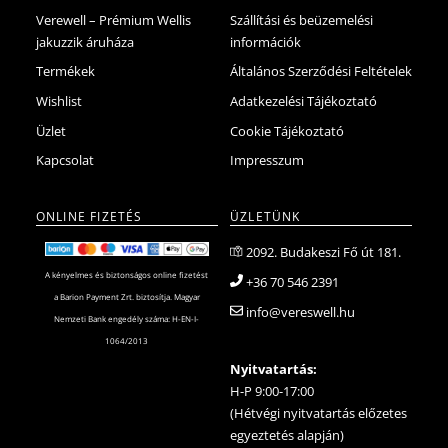
Verewell – Prémium Wellis
Szállítási és beüzemelési
jakuzzik áruháza
információk
Termékek
Általános Szerződési Feltételek
Wishlist
Adatkezelési Tájékoztató
Üzlet
Cookie Tájékoztató
Kapcsolat
Impresszum
ONLINE FIZETÉS
ÜZLETÜNK
2092. Budakeszi Fő út 181.
A kényelmes és biztonságos online fizetést
+36 70 546 2391
a Barion Payment Zrt. biztosítja. Magyar
info@vereswell.hu
Nemzeti Bank engedély száma: H-EN-I-
1064/2013
Nyitvatartás:
H-P 9:00-17:00
(Hétvégi nyitvatartás előzetes
egyeztetés alapján)