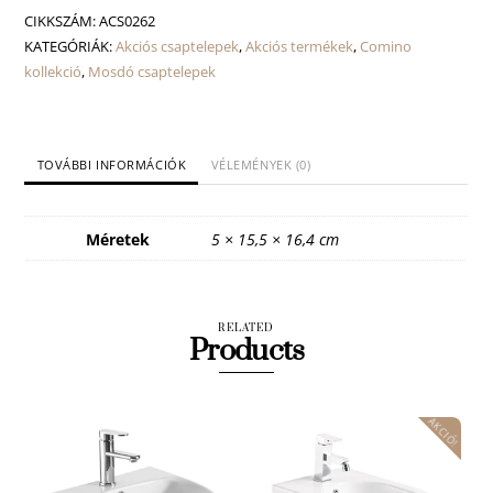
mennyiség
CIKKSZÁM:
ACS0262
KATEGÓRIÁK:
Akciós csaptelepek
,
Akciós termékek
,
Comino
kollekció
,
Mosdó csaptelepek
TOVÁBBI INFORMÁCIÓK
VÉLEMÉNYEK (0)
Méretek
5 × 15,5 × 16,4 cm
RELATED
Products
AKCIÓ!