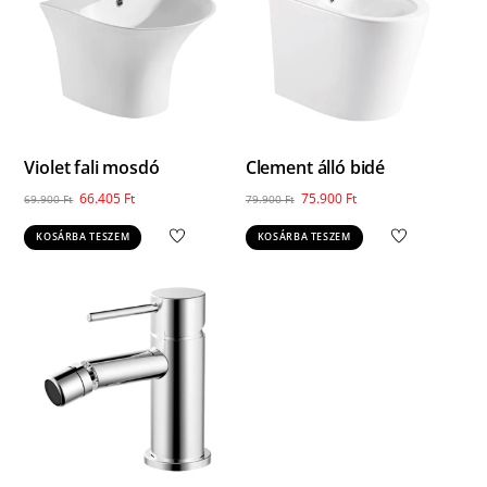
Violet fali mosdó
Clement álló bidé
Original
Current
Original
Current
66.405
Ft
75.900
Ft
69.900
Ft
79.900
Ft
price
price
price
price
KOSÁRBA TESZEM
KOSÁRBA TESZEM
was:
is:
was:
is:
69.900 Ft.
66.405 Ft.
79.900 Ft.
75.900 Ft.