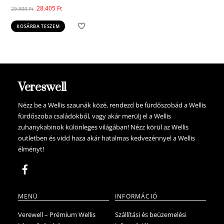
Original
Current
28.405
Ft
29.900
Ft
price
price
KOSÁRBA TESZEM
was:
is:
29.900 Ft.
28.405 Ft.
Vereswell
Nézz be a Wellis szaunák közé, rendezd be fürdőszobád a Wellis
fürdőszoba családokből, vagy akár merülj el a Wellis
zuhanykabinok különleges világában! Nézz körül az Wellis
outletben és vidd haza akár hatalmas kedvezénnyel a Wellis
élményt!
MENÜ
INFORMÁCIÓ
Verewell – Prémium Wellis
Szállítási és beüzemelési