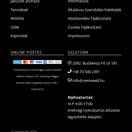
jakuzzik áruháza
információk
Termékek
Általános Szerződési Feltételek
Wishlist
Adatkezelési Tájékoztató
Üzlet
Cookie Tájékoztató
Kapcsolat
Impresszum
ONLINE FIZETÉS
ÜZLETÜNK
2092. Budakeszi Fő út 181.
A kényelmes és biztonságos online fizetést
+36 70 546 2391
a Barion Payment Zrt. biztosítja. Magyar
info@vereswell.hu
Nemzeti Bank engedély száma: H-EN-I-
1064/2013
Nyitvatartás:
H-P 9:00-17:00
(Hétvégi nyitvatartás előzetes
egyeztetés alapján)
©
Vereswell
2026