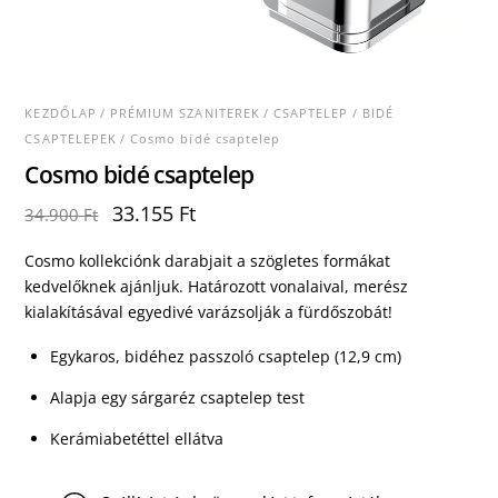
KEZDŐLAP
/
PRÉMIUM SZANITEREK
/
CSAPTELEP
/
BIDÉ
CSAPTELEPEK
/ Cosmo bidé csaptelep
Cosmo bidé csaptelep
Original
Current
33.155
Ft
34.900
Ft
price
price
was:
is:
Cosmo kollekciónk darabjait a szögletes formákat
34.900 Ft.
33.155 Ft.
kedvelőknek ajánljuk. Határozott vonalaival, merész
kialakításával egyedivé varázsolják a fürdőszobát!
Egykaros, bidéhez passzoló csaptelep (12,9 cm)
Alapja egy sárgaréz csaptelep test
Kerámiabetéttel ellátva