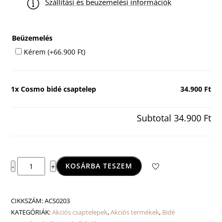
Szállítási és beüzemelési információk
Beüzemelés
Kérem
(+
66.900
Ft
)
1x
Cosmo bidé csaptelep
34.900 Ft
Subtotal
34.900 Ft
Cosmo
KOSÁRBA TESZEM
-
+
bidé
csaptelep
mennyiség
CIKKSZÁM:
ACS0203
KATEGÓRIÁK:
Akciós csaptelepek
,
Akciós termékek
,
Bidé