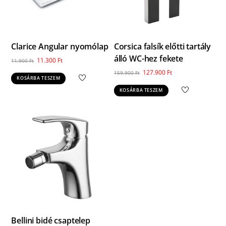
Clarice Angular nyomólap
Corsica falsík előtti tartály
álló WC-hez fekete
Original
Current
11.300
Ft
11.900
Ft
price
price
Original
Current
127.900
Ft
159.900
Ft
KOSÁRBA TESZEM
was:
is:
price
price
KOSÁRBA TESZEM
11.900 Ft.
11.300 Ft.
was:
is:
159.900 Ft.
127.900 Ft.
Bellini bidé csaptelep