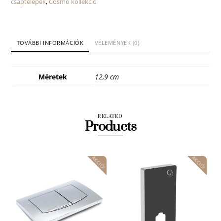
csaptelepek
,
Cosmo kollekció
TOVÁBBI INFORMÁCIÓK
VÉLEMÉNYEK (0)
Méretek
12,9 cm
RELATED
Products
AKCIÓ!
AKCIÓ!