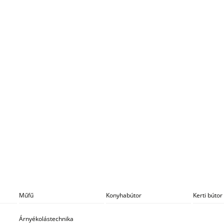
Műfű
Konyhabútor
Kerti bútor
Árnyékolástechnika