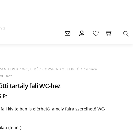
viz
Ker
ZANITEREK
/
WC, BIDÉ
/
CORSICA KOLLEKCIÓ
/ Corsica
i WC-hez
őtti tartály fali WC-hez
l
Current
5
Ft
price
is:
fali kivitelben is elérhető, amely falra szerelhető WC-
 Ft.
161.405 Ft.
lap (fehér)