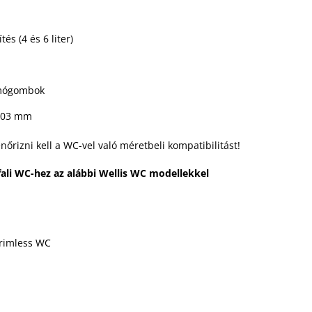
és (4 és 6 liter)
mógombok
003 mm
nőrizni kell a WC-vel való méretbeli kompatibilitást!
fali WC-hez az alábbi Wellis WC modellekkel
 rimless WC