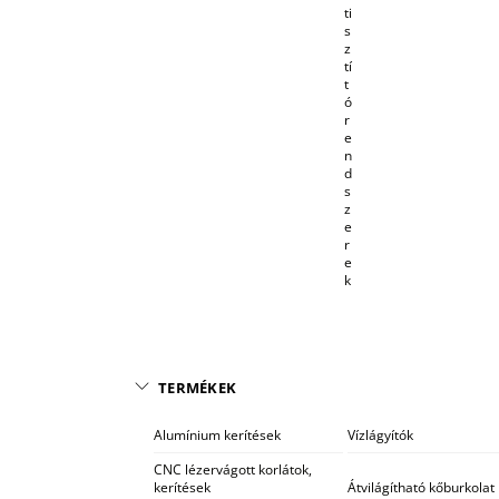
ti
s
z
tí
t
ó
r
e
n
d
s
z
e
r
e
k
TERMÉKEK
Alumínium kerítések
Vízlágyítók
CNC lézervágott korlátok,
kerítések
Átvilágítható kőburkolat