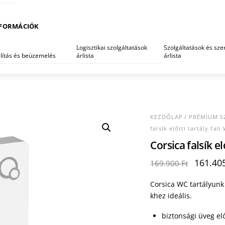
FORMÁCIÓK
Logisztikai szolgáltatások
Szolgáltatások és szer
llítás és beüzemelés
árlista
árlista
KEZDŐLAP
/
PRÉMIUM S
falsík előtti tartály fal
Corsica falsík el
Origina
161.40
169.900
Ft
price
was:
Corsica WC tartályunk 
169.900
khez ideális.
biztonsági üveg elő