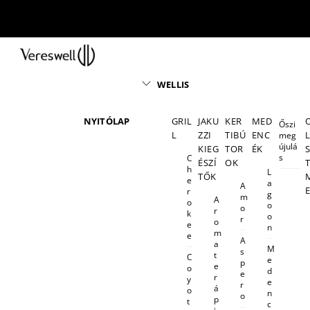
Skip
to
content
Menu
WELLIS
NYITÓLAP
GRIL
JAKU
KER
MED
Őszi
L
ZZI
TIBÚ
ENC
meg
újulá
KIEG
TOR
ÉK
s
C
ÉSZÍ
OK
h
L
TŐK
e
a
A
r
g
m
A
o
o
o
r
k
o
r
o
e
n
m
e
A
a
M
s
t
C
e
p
e
o
d
e
r
y
e
r
á
o
n
o
p
t
c