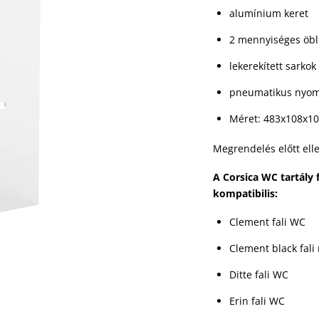
alumínium keret
2 mennyiséges öblít
lekerekített sarkok
pneumatikus nyo
Méret: 483x108x1
Megrendelés előtt elle
A Corsica WC tartály 
kompatibilis:
Clement fali WC
Clement black fali
Ditte fali WC
Erin fali WC