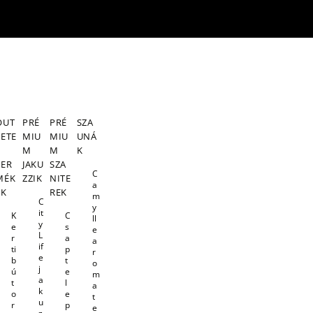
OUT
PRÉ
PRÉ
SZA
LETE
MIU
MIU
UNÁ
S
M
M
K
TER
JAKU
SZA
C
MÉK
ZZIK
NITE
a
EK
REK
m
C
y
it
K
C
ll
y
e
s
e
L
r
a
a
if
ti
p
r
e
b
t
o
j
ú
e
m
a
t
l
a
k
o
e
t
u
r
p
e