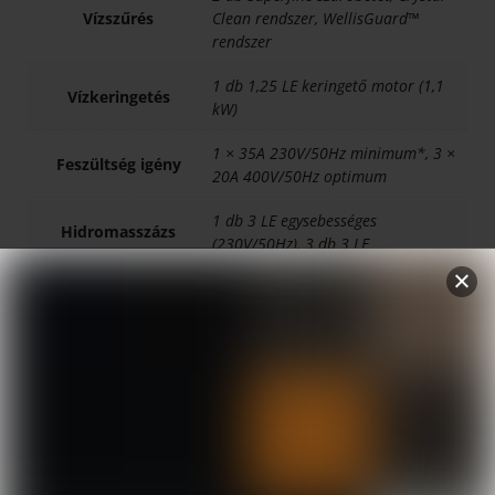
Vízszűrés
Clean rendszer, WellisGuard™
rendszer
1 db 1,25 LE keringető motor (1,1
Vízkeringetés
kW)
1 × 35A 230V/50Hz minimum*, 3 ×
Feszültség igény
20A 400V/50Hz optimum
1 db 3 LE egysebességes
Hidromasszázs
(230V/50Hz), 3 db 3 LE
motor
kétsebességes (230V/50Hz)
HorizontSide™ vagy semi-
Oldalburkolat
oldalburkolat
Vízmennyiség
5913 l
Összes fúvókaszám
24
(db)
Fűtőegység
3 kW