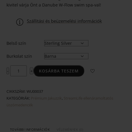
kivitel várja Önt a Danube W-Flow swim spa-val!
Szállítási és beüzemelési információk
Belső szín
Burkolat szín
Danube
KOSÁRBA TESZEM
-
+
W-
Flow
mennyiség
CIKKSZÁM:
WU00037
KATEGÓRIÁK:
Prémium Jakuzzik
,
StreamLife ellenáramoltatós
úszómedencék
TOVÁBBI INFORMÁCIÓK
VÉLEMÉNYEK (0)