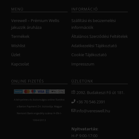
MENÜ
INFORMÁCIÓ
Verewell – Prémium Wellis
Szállítási és beüzemelési
jakuzzik áruháza
információk
Termékek
Általános Szerződési Feltételek
Wishlist
Adatkezelési Tájékoztató
Üzlet
Cookie Tájékoztató
Kapcsolat
Impresszum
ONLINE FIZETÉS
ÜZLETÜNK
2092. Budakeszi Fő út 181.
A kényelmes és biztonságos online fizetést
+36 70 546 2391
a Barion Payment Zrt. biztosítja. Magyar
info@vereswell.hu
Nemzeti Bank engedély száma: H-EN-I-
1064/2013
Nyitvatartás:
H-P 9:00-17:00