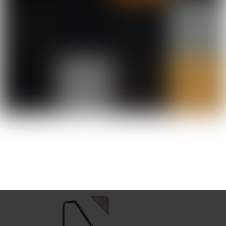
Keretszerkezet
Rozsdamentes acél
Kezelő panel(ek)
Smart Touch
Medencetest erősítés
Üvegszál erősítés
Beüzemelés, Házhozszállítás,
Szolgáltatások
Karbantartás (1 alkalom / első év)
Vízesés / csobogó
2 × 3 db világító lamináris csobogó
Szigetelés
Life skandináv szigetelés
Érdekelhetnek még…
AKCIÓ!