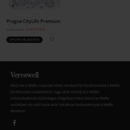
termékoldalon
választhatók
ki
Prague CityLife Premium
Original
Current
3.419.715
Ft
3.599.700
Ft
price
price
Ennek
OPCIÓK VÁLASZTÁSA
was:
is:
a
3.599.700 Ft.
3.419.715 Ft.
terméknek
több
variációja
van.
Vereswell
A
változatok
Nézz be a Wellis szaunák közé, rendezd be fürdőszobád a Wellis
fürdőszoba családokből, vagy akár merülj el a Wellis
a
zuhanykabinok különleges világában! Nézz körül az Wellis
termékoldalon
outletben és vidd haza akár hatalmas kedvezénnyel a Wellis
választhatók
élményt!
ki