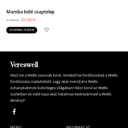
Mamba bidé csaptelep
Original
Current
33.150
Ft
34.900
Ft
price
price
KOSÁRBA TESZEM
was:
is:
34.900 Ft.
33.150 Ft.
Vereswell
Nézz be a Wellis szaunák közé, rendezd be fürdőszobád a Wellis
fürdőszoba családokből, vagy akár merülj el a Wellis
zuhanykabinok különleges világában! Nézz körül az Wellis
outletben és vidd haza akár hatalmas kedvezénnyel a Wellis
élményt!
MENÜ
INFORMÁCIÓ