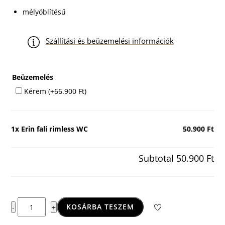
mélyöblítésű
Szállítási és beüzemelési információk
Beüzemelés
Kérem
(+
66.900
Ft
)
1x
Erin fali rimless WC
50.900 Ft
Subtotal
50.900 Ft
Erin
KOSÁRBA TESZEM
-
+
fali