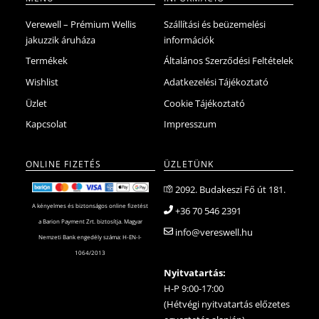
Verewell – Prémium Wellis
Szállítási és beüzemelési
jakuzzik áruháza
információk
Termékek
Általános Szerződési Feltételek
Wishlist
Adatkezelési Tájékoztató
Üzlet
Cookie Tájékoztató
Kapcsolat
Impresszum
ONLINE FIZETÉS
ÜZLETÜNK
2092. Budakeszi Fő út 181.
A kényelmes és biztonságos online fizetést
+36 70 546 2391
a Barion Payment Zrt. biztosítja. Magyar
info@vereswell.hu
Nemzeti Bank engedély száma: H-EN-I-
1064/2013
Nyitvatartás:
H-P 9:00-17:00
(Hétvégi nyitvatartás előzetes