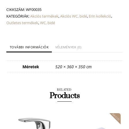
rimless
WC
CIKKSZÁM:
WF00035
mennyiség
KATEGÓRIÁK:
Akciós termékek
,
Akciós WC, bidé
,
Erin kollekció
,
Outletes termékek
,
WC, bidé
TOVÁBBI INFORMÁCIÓK
VÉLEMÉNYEK (0)
Méretek
520 × 360 × 350 cm
RELATED
Products
AKCIÓ!