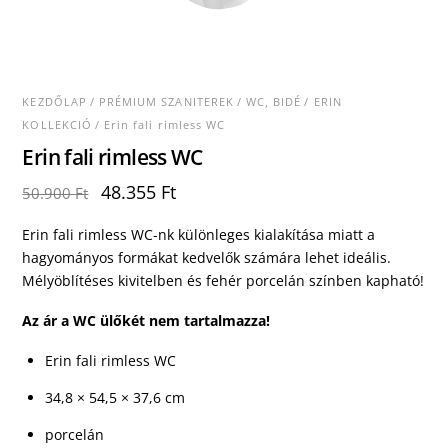
KEZDŐLAP
/
PRÉMIUM SZANITEREK
/
WC, BIDÉ
/
ERIN
KOLLEKCIÓ
/ Erin fali rimless WC
Erin fali rimless WC
Original
Current
48.355
Ft
50.900
Ft
price
price
was:
is:
Erin fali rimless WC-nk különleges kialakítása miatt a
50.900 Ft.
48.355 Ft.
hagyományos formákat kedvelők számára lehet ideális.
Mélyöblítéses kivitelben és fehér porcelán színben kapható!
Az ár a WC ülőkét nem tartalmazza!
Erin fali rimless WC
34,8 × 54,5 × 37,6 cm
porcelán