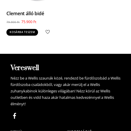
Clement álló bidé
Original
Current
75.900
Ft
79.900
Ft
price
price
KOSÁRBA TESZEM
was:
is:
79.900 Ft.
75.900 Ft.
Vereswell
Nézz be a Wellis szaunák közé, rendezd be fürdőszobád a Wellis
fürdőszoba családokből, vagy akár merülj el a Wellis
zuhanykabinok különleges világában! Nézz körül az Wellis
outletben és vidd haza akár hatalmas kedvezénnyel a Wellis
élményt!