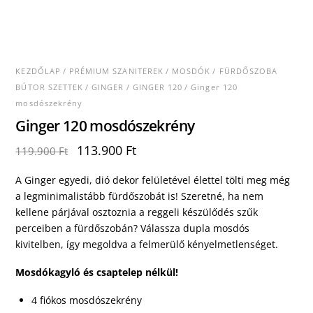
KEZDŐLAP
/
PRÉMIUM SZANITEREK
/
MOSDÓK
/
FÜRDŐSZOBA
BÚTOR SZETTEK
/
GINGER
/
GINGER 120
/ Ginger 120
mosdószekrény
Ginger 120 mosdószekrény
Original
Current
113.900
Ft
119.900
Ft
price
price
was:
is:
A Ginger egyedi, dió dekor felületével élettel tölti meg még
119.900 Ft.
113.900 Ft.
a legminimalistább fürdőszobát is! Szeretné, ha nem
kellene párjával osztoznia a reggeli készülődés szűk
perceiben a fürdőszobán? Válassza dupla mosdós
kivitelben, így megoldva a felmerülő kényelmetlenséget.
Mosdókagyló és csaptelep nélkül!
4 fiókos mosdószekrény