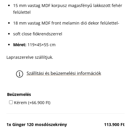
15 mm vastag MDF korpusz magasfényű lakkozott fehér
felülettel
18 mm vastag MDF front melamin dió dekor felülettel-
soft close fiókrendszerrel
Méret:
119×45×55 cm
Lapraszerelve szállítjuk.
Szállítási és beüzemelési információk
Beüzemelés
Kérem
(+
66.900
Ft
)
1x
Ginger 120 mosdószekrény
113.900 Ft