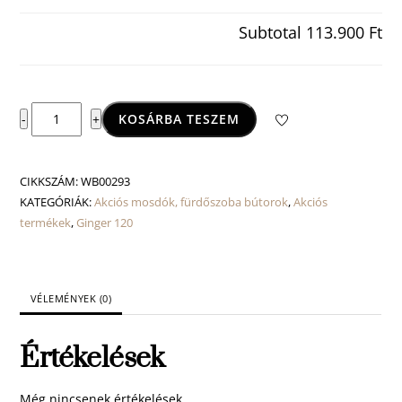
Subtotal
113.900 Ft
Ginger
KOSÁRBA TESZEM
-
+
120
mosdószekrény
mennyiség
CIKKSZÁM:
WB00293
KATEGÓRIÁK:
Akciós mosdók, fürdőszoba bútorok
,
Akciós
termékek
,
Ginger 120
VÉLEMÉNYEK (0)
Értékelések
Még nincsenek értékelések.