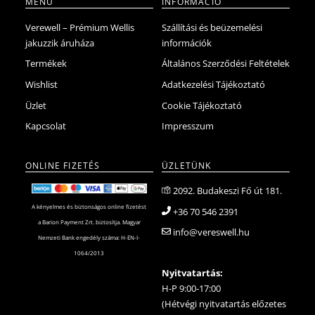
MENÜ
INFORMÁCIÓ
Verewell – Prémium Wellis
Szállítási és beüzemelési
jakuzzik áruháza
információk
Termékek
Általános Szerződési Feltételek
Wishlist
Adatkezelési Tájékoztató
Üzlet
Cookie Tájékoztató
Kapcsolat
Impresszum
ONLINE FIZETÉS
ÜZLETÜNK
2092. Budakeszi Fő út 181.
A kényelmes és biztonságos online fizetést
+36 70 546 2391
a Barion Payment Zrt. biztosítja. Magyar
info@vereswell.hu
Nemzeti Bank engedély száma: H-EN-I-
1064/2013
Nyitvatartás:
H-P 9:00-17:00
(Hétvégi nyitvatartás előzetes