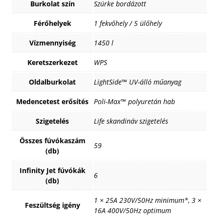
Burkolat szín
Szürke bordázott
Férőhelyek
1 fekvőhely / 5 ülőhely
Vízmennyiség
1450 l
Keretszerkezet
WPS
Oldalburkolat
LightSide™ UV-álló műanyag
Medencetest erősítés
Poli-Max™ polyuretán hab
Szigetelés
Life skandináv szigetelés
Összes fúvókaszám
59
(db)
Infinity Jet fúvókák
6
(db)
1 × 25A 230V/50Hz minimum*, 3 ×
Feszültség igény
16A 400V/50Hz optimum