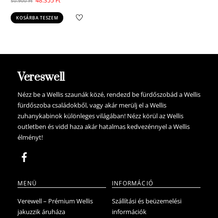
48.355
Ft
50.900
Ft
price
price
KOSÁRBA TESZEM
was:
is:
50.900 Ft.
48.355 Ft.
Vereswell
Nézz be a Wellis szaunák közé, rendezd be fürdőszobád a Wellis
fürdőszoba családokből, vagy akár merülj el a Wellis
zuhanykabinok különleges világában! Nézz körül az Wellis
outletben és vidd haza akár hatalmas kedvezénnyel a Wellis
élményt!
MENÜ
INFORMÁCIÓ
Verewell – Prémium Wellis
Szállítási és beüzemelési
jakuzzik áruháza
információk