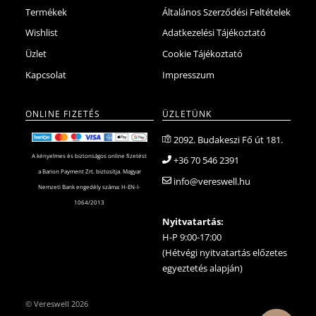
Termékek
Általános Szerződési Feltételek
Wishlist
Adatkezelési Tájékoztató
Üzlet
Cookie Tájékoztató
Kapcsolat
Impresszum
ONLINE FIZETÉS
ÜZLETÜNK
2092. Budakeszi Fő út 181.
A kényelmes és biztonságos online fizetést
+36 70 546 2391
a Barion Payment Zrt. biztosítja. Magyar
info@vereswell.hu
Nemzeti Bank engedély száma: H-EN-I-
1064/2013
Nyitvatartás:
H-P 9:00-17:00
(Hétvégi nyitvatartás előzetes
egyeztetés alapján)
©
Vereswell
2026