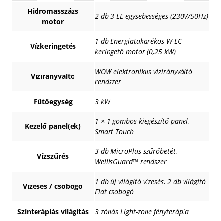
Hidromasszázs
2 db 3 LE egysebességes (230V/50Hz)
motor
1 db Energiatakarékos W-EC
Vízkeringetés
keringető motor (0,25 kW)
WOW elektronikus vízirányváltó
Vízirányváltó
rendszer
Fűtőegység
3 kW
1 × 1 gombos kiegészítő panel,
Kezelő panel(ek)
Smart Touch
3 db MicroPlus szűrőbetét,
Vízszűrés
WellisGuard™ rendszer
1 db új világító vízesés, 2 db világító
Vízesés / csobogó
Flat csobogó
Színterápiás világítás
3 zónás Light-zone fényterápia