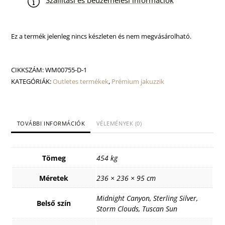
Szállítási és beüzemelési információk
Ez a termék jelenleg nincs készleten és nem megvásárolható.
CIKKSZÁM:
WM00755-D-1
KATEGÓRIÁK:
Outletes termékek
,
Prémium jakuzzik
TOVÁBBI INFORMÁCIÓK
VÉLEMÉNYEK (0)
Tömeg
454 kg
Méretek
236 × 236 × 95 cm
Midnight Canyon, Sterling Silver,
Belső szín
Storm Clouds, Tuscan Sun