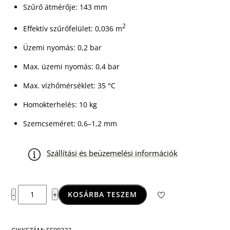
Szűrő átmérője: 143 mm
2
Effektív szűrőfelület: 0,036 m
Üzemi nyomás: 0,2 bar
Max. üzemi nyomás: 0,4 bar
Max. vízhőmérséklet: 35 °C
Homokterhelés: 10 kg
Szemcseméret: 0,6–1,2 mm
Szállítási és beüzemelési információk
Lagoon
KOSÁRBA TESZEM
-
+
homokszűrő
2
m3/h