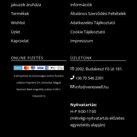
jakuzzik áruháza
információk
Termékek
Általános Szerződési Feltételek
Wishlist
Adatkezelési Tájékoztató
Üzlet
Cookie Tájékoztató
Kapcsolat
Impresszum
ONLINE FIZETÉS
ÜZLETÜNK
2092. Budakeszi Fő út 181.
A kényelmes és biztonságos online fizetést
+36 70 546 2391
a Barion Payment Zrt. biztosítja. Magyar
info@vereswell.hu
Nemzeti Bank engedély száma: H-EN-I-
1064/2013
Nyitvatartás:
H-P 9:00-17:00
(Hétvégi nyitvatartás előzetes
egyeztetés alapján)