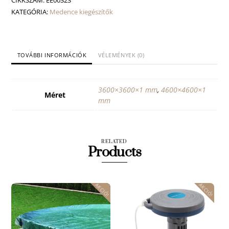
CIKKSZÁM:
EE00323
mennyiség
KATEGÓRIA:
Medence kiegészítők
TOVÁBBI INFORMÁCIÓK
VÉLEMÉNYEK (0)
3600×3600×1 mm
,
4600×4600×1
Méret
mm
RELATED
Products
AKCIÓ!
AKCIÓ!