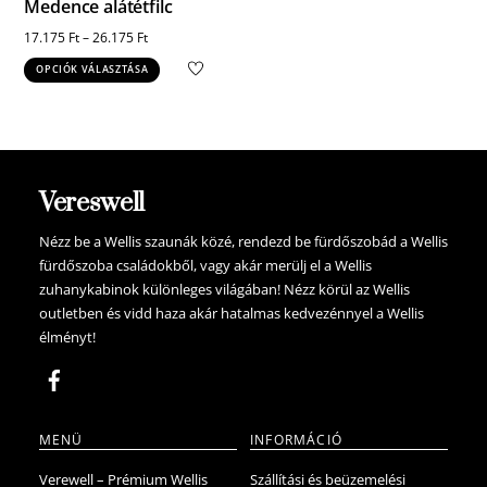
Medence alátétfilc
17.175
Ft
–
26.175
Ft
Ennek
OPCIÓK VÁLASZTÁSA
a
terméknek
több
variációja
van.
Vereswell
A
változatok
Nézz be a Wellis szaunák közé, rendezd be fürdőszobád a Wellis
fürdőszoba családokből, vagy akár merülj el a Wellis
a
zuhanykabinok különleges világában! Nézz körül az Wellis
termékoldalon
outletben és vidd haza akár hatalmas kedvezénnyel a Wellis
választhatók
élményt!
ki
MENÜ
INFORMÁCIÓ
Verewell – Prémium Wellis
Szállítási és beüzemelési