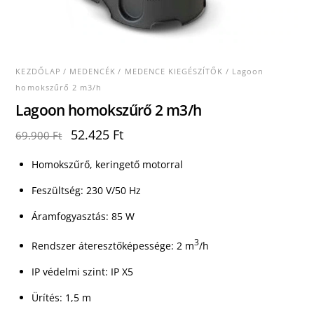
KEZDŐLAP
/
MEDENCÉK
/
MEDENCE KIEGÉSZÍTŐK
/ Lagoon
homokszűrő 2 m3/h
Lagoon homokszűrő 2 m3/h
Original
Current
52.425
Ft
69.900
Ft
price
price
was:
is:
Homokszűrő, keringető motorral
69.900 Ft.
52.425 Ft.
Feszültség: 230 V/50 Hz
Áramfogyasztás: 85 W
3
Rendszer áteresztőképessége: 2 m
/h
IP védelmi szint: IP X5
Ürítés: 1,5 m