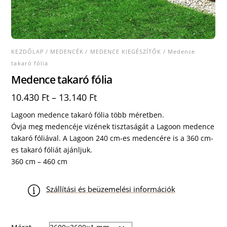
KEZDŐLAP
/
MEDENCÉK
/
MEDENCE KIEGÉSZÍTŐK
/ Medence
takaró fólia
Medence takaró fólia
10.430
Ft
–
13.140
Ft
Lagoon medence takaró fólia több méretben.
Óvja meg medencéje vizének tisztaságát a Lagoon medence
takaró fóliával. A Lagoon 240 cm-es medencére is a 360 cm-
es takaró fóliát ajánljuk.
360 cm – 460 cm
Szállítási és beüzemelési információk