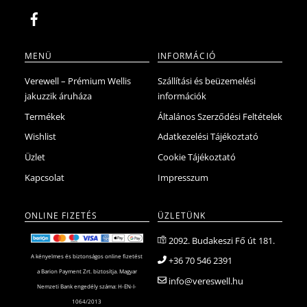
MENÜ
INFORMÁCIÓ
Verewell – Prémium Wellis
Szállítási és beüzemelési
jakuzzik áruháza
információk
Termékek
Általános Szerződési Feltételek
Wishlist
Adatkezelési Tájékoztató
Üzlet
Cookie Tájékoztató
Kapcsolat
Impresszum
ONLINE FIZETÉS
ÜZLETÜNK
2092. Budakeszi Fő út 181.
A kényelmes és biztonságos online fizetést
+36 70 546 2391
a Barion Payment Zrt. biztosítja. Magyar
info@vereswell.hu
Nemzeti Bank engedély száma: H-EN-I-
1064/2013