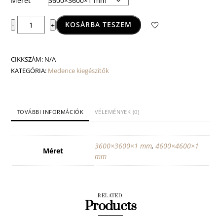
Méret
Medence
KOSÁRBA TESZEM
-
+
takaró
fólia
mennyiség
CIKKSZÁM:
N/A
KATEGÓRIA:
Medence kiegészítők
TOVÁBBI INFORMÁCIÓK
VÉLEMÉNYEK (0)
3600×3600×1 mm
,
4600×4600×1
Méret
mm
RELATED
Products