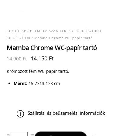
KEZDŐLAP
/
PRÉMIUM SZANITEREK
/
FÜRDŐSZOBAI
KIEGÉSZÍTŐK
/ Mamba Chrome WC-papír tartó
Mamba Chrome WC-papír tartó
Original
Current
14.150
Ft
14.900
Ft
price
price
was:
is:
Krómozott fém WC-papír tartó.
14.900 Ft.
14.150 Ft.
Méret:
15,7×13,1×8 cm
Szállítási és beüzemelési információk
Mamba