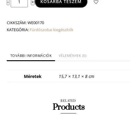
KOSÁRBA TESZEM
-
+
Chrome
WC-
papír
CIKKSZÁM:
WE00170
tartó
KATEGÓRIA:
Fürdőszobai kiegészítők
mennyiség
TOVÁBBI INFORMÁCIÓK
VÉLEMÉNYEK (0)
Méretek
15,7 × 13,1 × 8 cm
RELATED
Products