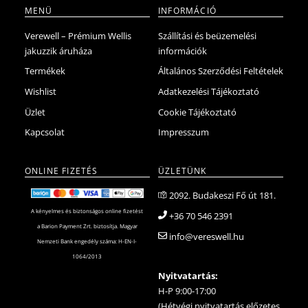
MENÜ
INFORMÁCIÓ
Verewell – Prémium Wellis
Szállítási és beüzemelési
jakuzzik áruháza
információk
Termékek
Általános Szerződési Feltételek
Wishlist
Adatkezelési Tájékoztató
Üzlet
Cookie Tájékoztató
Kapcsolat
Impresszum
ONLINE FIZETÉS
ÜZLETÜNK
2092. Budakeszi Fő út 181.
A kényelmes és biztonságos online fizetést
+36 70 546 2391
a Barion Payment Zrt. biztosítja. Magyar
info@vereswell.hu
Nemzeti Bank engedély száma: H-EN-I-
1064/2013
Nyitvatartás:
H-P 9:00-17:00
(Hétvégi nyitvatartás előzetes