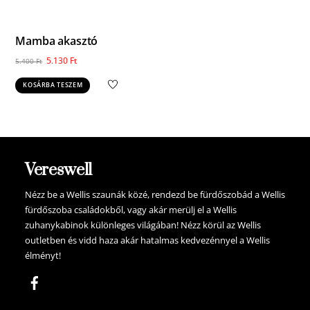
Mamba akasztó
Original
Current
5.130
Ft
5.400
Ft
price
price
KOSÁRBA TESZEM
was:
is:
5.400 Ft.
5.130 Ft.
Vereswell
Nézz be a Wellis szaunák közé, rendezd be fürdőszobád a Wellis
fürdőszoba családokből, vagy akár merülj el a Wellis
zuhanykabinok különleges világában! Nézz körül az Wellis
outletben és vidd haza akár hatalmas kedvezénnyel a Wellis
élményt!