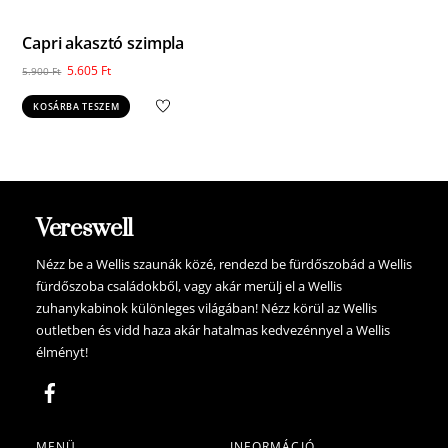
Capri akasztó szimpla
Original
Current
5.605
Ft
5.900
Ft
price
price
KOSÁRBA TESZEM
was:
is:
5.900 Ft.
5.605 Ft.
Vereswell
Nézz be a Wellis szaunák közé, rendezd be fürdőszobád a Wellis
fürdőszoba családokből, vagy akár merülj el a Wellis
zuhanykabinok különleges világában! Nézz körül az Wellis
outletben és vidd haza akár hatalmas kedvezénnyel a Wellis
élményt!
MENÜ
INFORMÁCIÓ