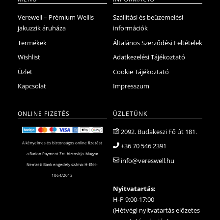
Verewell – Prémium Wellis
Szállítási és beüzemelési
jakuzzik áruháza
információk
Termékek
Általános Szerződési Feltételek
Wishlist
Adatkezelési Tájékoztató
Üzlet
Cookie Tájékoztató
Kapcsolat
Impresszum
ONLINE FIZETÉS
ÜZLETÜNK
2092. Budakeszi Fő út 181.
A kényelmes és biztonságos online fizetést
+36 70 546 2391
a Barion Payment Zrt. biztosítja. Magyar
info@vereswell.hu
Nemzeti Bank engedély száma: H-EN-I-
1064/2013
Nyitvatartás:
H-P 9:00-17:00
(Hétvégi nyitvatartás előzetes