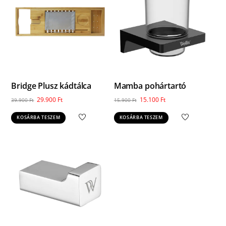
Bridge Plusz kádtálca
Mamba pohártartó
Original
Current
Original
Current
29.900
Ft
15.100
Ft
39.900
Ft
15.900
Ft
price
price
price
price
KOSÁRBA TESZEM
KOSÁRBA TESZEM
was:
is:
was:
is:
39.900 Ft.
29.900 Ft.
15.900 Ft.
15.100 Ft.