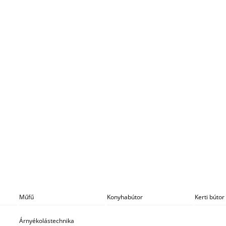
Műfű
Konyhabútor
Kerti bútor
Árnyékolástechnika