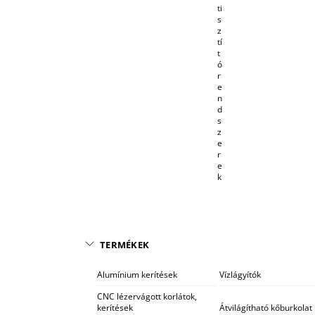
ti
s
z
tí
t
ó
r
e
n
d
s
z
e
r
e
k
TERMÉKEK
Alumínium kerítések
Vízlágyítók
CNC lézervágott korlátok,
kerítések
Átvilágítható kőburkolat