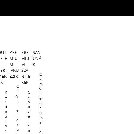
OUT
PRÉ
PRÉ
SZA
LETE
MIU
MIU
UNÁ
S
M
M
K
TER
JAKU
SZA
C
MÉK
ZZIK
NITE
a
EK
REK
m
C
y
it
K
C
ll
y
e
s
e
L
r
a
a
if
ti
p
r
e
b
t
o
j
ú
e
m
a
t
l
a
k
o
e
t
u
r
p
e