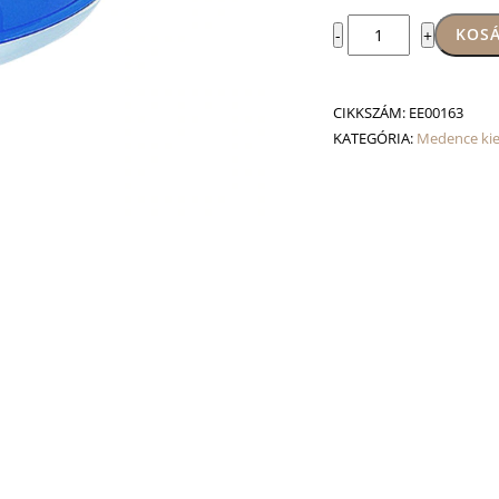
Úszó
KOSÁ
-
+
klóradagoló
mennyiség
CIKKSZÁM:
EE00163
KATEGÓRIA:
Medence kie