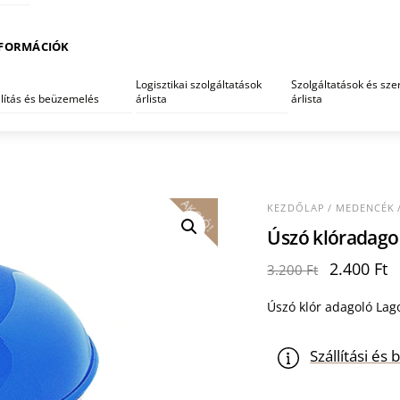
FORMÁCIÓK
Logisztikai szolgáltatások
Szolgáltatások és szer
llítás és beüzemelés
árlista
árlista
AKCIÓ!
KEZDŐLAP
/
MEDENCÉK
Úszó klóradago
Original
C
2.400
Ft
3.200
Ft
price
p
was:
is
Úszó klór adagoló La
3.200 Ft.
2
Szállítási é