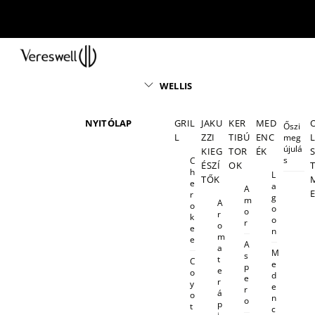
Skip
to
content
Menu
WELLIS
NYITÓLAP
GRIL
JAKU
KER
MED
Őszi
L
ZZI
TIBÚ
ENC
meg
újulá
KIEG
TOR
ÉK
s
C
ÉSZÍ
OK
h
L
TŐK
e
a
A
r
g
m
A
o
o
o
r
k
o
r
o
e
n
m
e
A
a
M
s
t
C
e
p
e
o
d
e
r
y
e
r
á
o
n
o
p
t
c