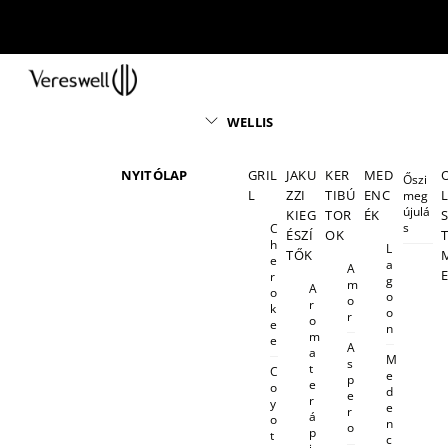
Skip
to
content
Menu
WELLIS
NYITÓLAP
GRIL
JAKU
KER
MED
Őszi
L
ZZI
TIBÚ
ENC
meg
újulá
KIEG
TOR
ÉK
s
C
ÉSZÍ
OK
h
L
TŐK
e
a
A
r
g
m
A
o
o
o
r
k
o
r
o
e
n
m
e
A
a
M
s
t
C
e
p
e
o
d
e
r
y
e
r
á
o
n
o
p
t
c