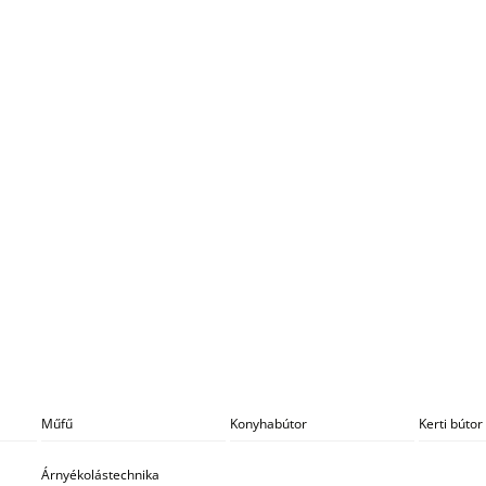
Műfű
Konyhabútor
Kerti bútor
Árnyékolástechnika