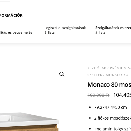
FORMÁCIÓK
Logisztikai szolgáltatások
Szolgáltatások és szer
llítás és beüzemelés
árlista
árlista
KEZDŐLAP
/
PRÉMIUM S
SZETTEK
/
MONACO KOL
Monaco 80 mos
Origina
104.40
109.900
Ft
price
was:
79,2×47,4×50 cm
109.900
2 fiókos mosdósze
melamin tölgy szí