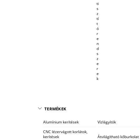
ti
s
z
tí
t
ó
r
e
n
d
s
z
e
r
e
k
TERMÉKEK
Alumínium kerítések
Vízlágyítók
CNC lézervágott korlátok,
kerítések
Átvilágítható kőburkolat