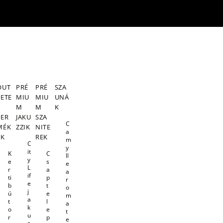
OUT
PRÉ
PRÉ
SZA
LETE
MIU
MIU
UNÁ
S
M
M
K
TER
JAKU
SZA
C
MÉK
ZZIK
NITE
a
EK
REK
m
C
y
it
K
C
ll
y
e
s
e
L
r
a
a
if
ti
p
r
e
b
t
o
j
ú
e
m
a
t
l
a
k
o
e
t
u
r
p
e