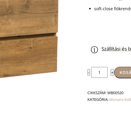
soft-close fiókrend
Szállítási é
Monaco
KOSÁ
-
+
80
mosdószekrény
mennyiség
CIKKSZÁM:
WB00520
KATEGÓRIA:
Monaco koll