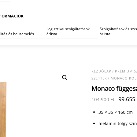
FORMÁCIÓK
Logisztikai szolgáltatások
Szolgáltatások és szer
llítás és beüzemelés
árlista
árlista
KEZDŐLAP
/
PRÉMIUM S
SZETTEK
/
MONACO KOL
Monaco függesz
Origina
99.655
104.900
Ft
price
was:
35 × 35 × 160 cm
104.900
melamin tölgy szí