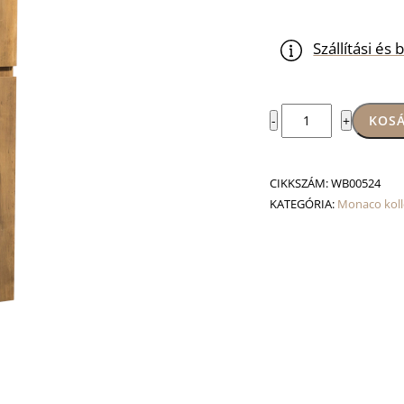
Szállítási é
Monaco
KOSÁ
-
+
függesztett
magas
szekrény
CIKKSZÁM:
WB00524
mennyiség
KATEGÓRIA:
Monaco koll