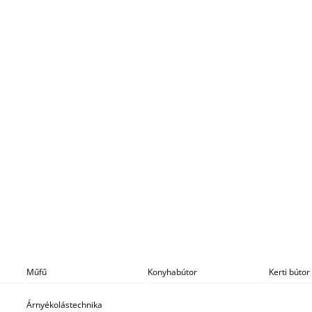
Műfű
Konyhabútor
Kerti bútor
Árnyékolástechnika