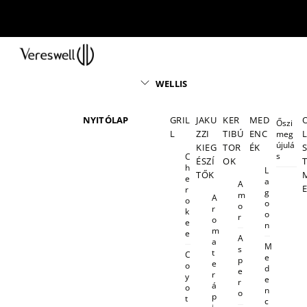
Skip
to
content
Menu
WELLIS
NYITÓLAP
GRIL
JAKU
KER
MED
Őszi
L
ZZI
TIBÚ
ENC
meg
újulá
KIEG
TOR
ÉK
s
C
ÉSZÍ
OK
h
L
TŐK
e
a
A
r
g
m
A
o
o
o
r
k
o
r
o
e
n
m
e
A
a
M
s
t
C
e
p
e
o
d
e
r
y
e
r
á
o
n
o
p
t
c