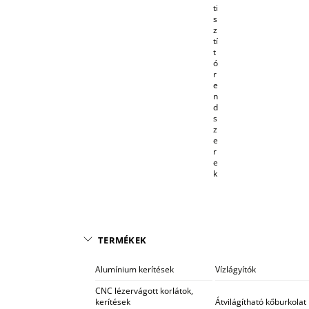
ti
s
z
tí
t
ó
r
e
n
d
s
z
e
r
e
k
TERMÉKEK
Alumínium kerítések
Vízlágyítók
CNC lézervágott korlátok,
kerítések
Átvilágítható kőburkolat