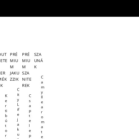
OUT
PRÉ
PRÉ
SZA
LETE
MIU
MIU
UNÁ
S
M
M
K
TER
JAKU
SZA
C
MÉK
ZZIK
NITE
a
EK
REK
m
C
y
it
K
C
ll
y
e
s
e
L
r
a
a
if
ti
p
r
e
b
t
o
j
ú
e
m
a
t
l
a
k
o
e
t
u
r
p
e