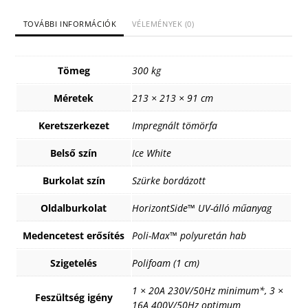
TOVÁBBI INFORMÁCIÓK
VÉLEMÉNYEK (0)
Tömeg
300 kg
Méretek
213 × 213 × 91 cm
Keretszerkezet
Impregnált tömörfa
Belső szín
Ice White
Burkolat szín
Szürke bordázott
Oldalburkolat
HorizontSide™ UV-álló műanyag
Medencetest erősítés
Poli-Max™ polyuretán hab
Szigetelés
Polifoam (1 cm)
1 × 20A 230V/50Hz minimum*, 3 ×
Feszültség igény
16A 400V/50Hz optimum