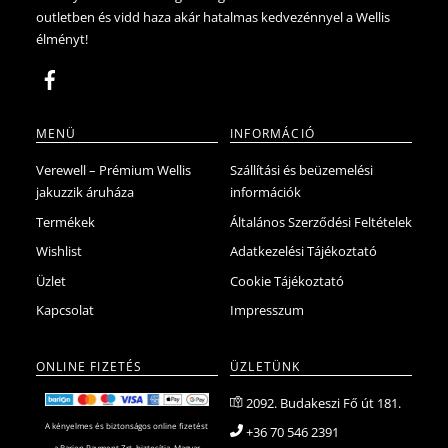
outletben és vidd haza akár hatalmas kedvezénnyel a Wellis
élményt!
MENÜ
INFORMÁCIÓ
Verewell – Prémium Wellis
Szállítási és beüzemelési
jakuzzik áruháza
információk
Termékek
Általános Szerződési Feltételek
Wishlist
Adatkezelési Tájékoztató
Üzlet
Cookie Tájékoztató
Kapcsolat
Impresszum
ONLINE FIZETÉS
ÜZLETÜNK
2092. Budakeszi Fő út 181.
A kényelmes és biztonságos online fizetést
+36 70 546 2391
a Barion Payment Zrt. biztosítja. Magyar