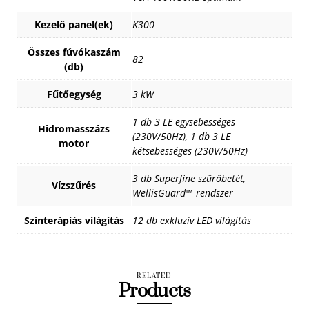
Kezelő panel(ek)
K300
Összes fúvókaszám
82
(db)
Fűtőegység
3 kW
1 db 3 LE egysebességes
Hidromasszázs
(230V/50Hz), 1 db 3 LE
motor
kétsebességes (230V/50Hz)
3 db Superfine szűrőbetét,
Vízszűrés
WellisGuard™ rendszer
Színterápiás világítás
12 db exkluzív LED világítás
RELATED
Products