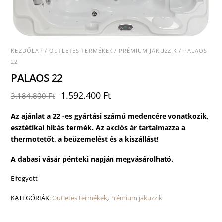
KEZDŐLAP
/
OUTLETES TERMÉKEK
/
PRÉMIUM JAKUZZIK
/ PALAOS
22
PALAOS 22
Original
Current
1.592.400
Ft
3.184.800
Ft
price
price
was:
is:
Az ajánlat a 22 -es
gyártási számú medencére vonatkozik,
3.184.800 Ft.
1.592.400 Ft.
e
sztétikai hibás termék.
Az akciós ár tartalmazza a
thermotetőt, a beüzemelést és a kiszállást!
A dabasi vásár pénteki napján megvásárolható.
Elfogyott
KATEGÓRIÁK:
Outletes termékek
,
Prémium jakuzzik