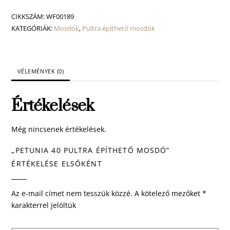
pultra
építhető
CIKKSZÁM:
WF00189
mosdó
KATEGÓRIÁK:
Mosdók
,
Pultra építhető mosdók
mennyiség
VÉLEMÉNYEK (0)
Értékelések
Még nincsenek értékelések.
„PETUNIA 40 PULTRA ÉPÍTHETŐ MOSDÓ”
ÉRTÉKELÉSE ELSŐKÉNT
Az e-mail címet nem tesszük közzé.
A kötelező mezőket
*
karakterrel jelöltük