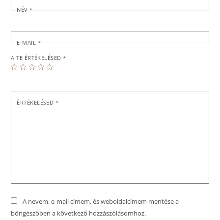
NÉV
*
E-MAIL
*
A TE ÉRTÉKELÉSED
*
ÉRTÉKELÉSED
*
A nevem, e-mail címem, és weboldalcímem mentése a
böngészőben a következő hozzászólásomhoz.