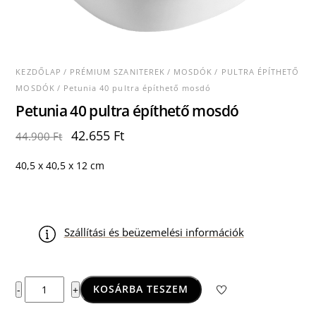
KEZDŐLAP
/
PRÉMIUM SZANITEREK
/
MOSDÓK
/
PULTRA ÉPÍTHETŐ
MOSDÓK
/ Petunia 40 pultra építhető mosdó
Petunia 40 pultra építhető mosdó
Original
Current
42.655
Ft
44.900
Ft
price
price
was:
is:
40,5 x 40,5 x 12 cm
44.900 Ft.
42.655 Ft.
Szállítási és beüzemelési információk
Petunia
KOSÁRBA TESZEM
-
+
40