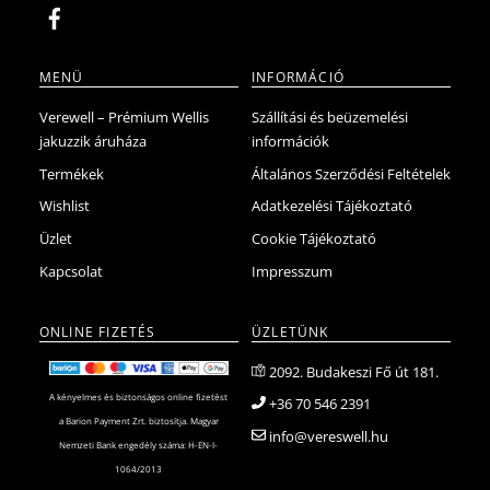
MENÜ
INFORMÁCIÓ
Verewell – Prémium Wellis
Szállítási és beüzemelési
jakuzzik áruháza
információk
Termékek
Általános Szerződési Feltételek
Wishlist
Adatkezelési Tájékoztató
Üzlet
Cookie Tájékoztató
Kapcsolat
Impresszum
ONLINE FIZETÉS
ÜZLETÜNK
2092. Budakeszi Fő út 181.
A kényelmes és biztonságos online fizetést
+36 70 546 2391
a Barion Payment Zrt. biztosítja. Magyar
info@vereswell.hu
Nemzeti Bank engedély száma: H-EN-I-
1064/2013