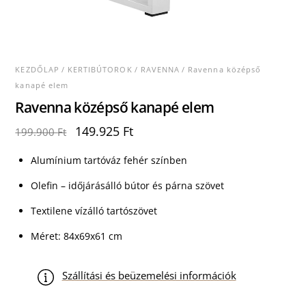
KEZDŐLAP
/
KERTIBÚTOROK
/
RAVENNA
/ Ravenna középső
kanapé elem
Ravenna középső kanapé elem
Original
Current
149.925
Ft
199.900
Ft
price
price
was:
is:
Alumínium tartóváz fehér színben
199.900 Ft.
149.925 Ft.
Olefin – időjárásálló bútor és párna szövet
Textilene vízálló tartószövet
Méret: 84x69x61 cm
Szállítási és beüzemelési információk