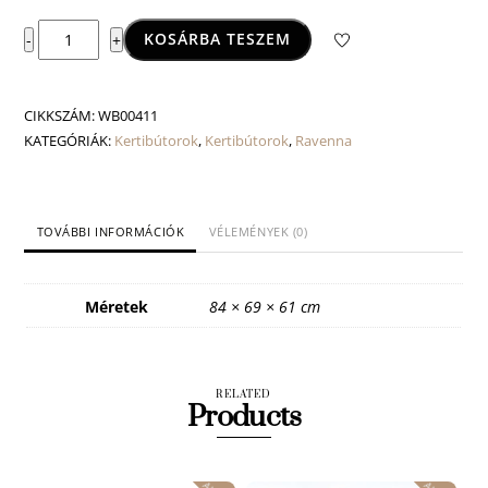
Ravenna
KOSÁRBA TESZEM
-
+
középső
kanapé
elem
CIKKSZÁM:
WB00411
mennyiség
KATEGÓRIÁK:
Kertibútorok
,
Kertibútorok
,
Ravenna
TOVÁBBI INFORMÁCIÓK
VÉLEMÉNYEK (0)
Méretek
84 × 69 × 61 cm
RELATED
Products